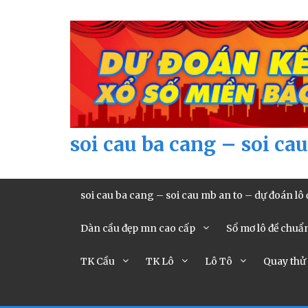
soi cau ba cang – soi ca
soi cau ba cang – soi cau mb an to – dự đoán lô 
Dàn cầu đẹp mn cao cấp
Sổ mơ lô đề chuẩ
TK Cầu
TK Lô
Lô Tô
Quay thử