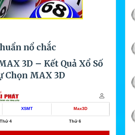
chuẩn nổ chắc
MAX 3D – Kết Quả Xổ Số
Tự Chọn MAX 3D