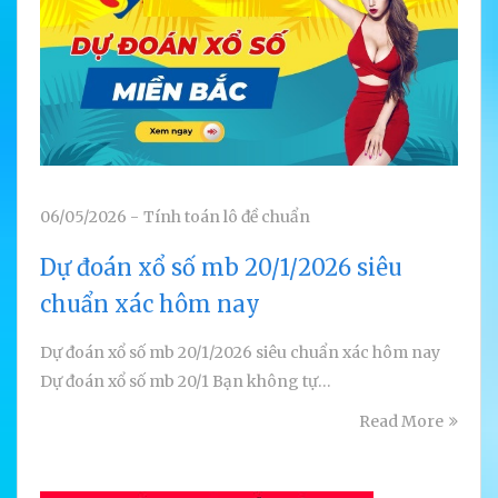
06/05/2026
-
Tính toán lô đề chuẩn
Dự đoán xổ số mb 20/1/2026 siêu
chuẩn xác hôm nay
Dự đoán xổ số mb 20/1/2026 siêu chuẩn xác hôm nay
Dự đoán xổ số mb 20/1 Bạn không tự…
Read More