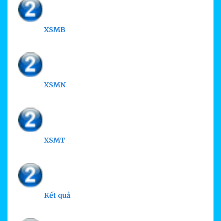
XSMB
XSMN
XSMT
Kết quả