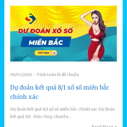
06/05/2026
-
Tính toán lô đề chuẩn
Dự đoán kết quả 8/1 xổ số miền bắc
chính xác
Dự đoán kết quả 8/1 xổ số miền bắc chính xác Dự đoán
kết quả 8/1 . Hãy cùng chuyên…
Read More