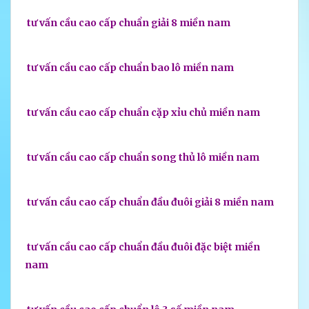
tư vấn cầu cao cấp chuẩn giải 8 miền nam
tư vấn cầu cao cấp chuẩn bao lô miền nam
tư vấn cầu cao cấp chuẩn cặp xỉu chủ miền nam
tư vấn cầu cao cấp chuẩn song thủ lô miền nam
tư vấn cầu cao cấp chuẩn đầu đuôi giải 8 miền nam
tư vấn cầu cao cấp chuẩn đầu đuôi đặc biệt miền
nam