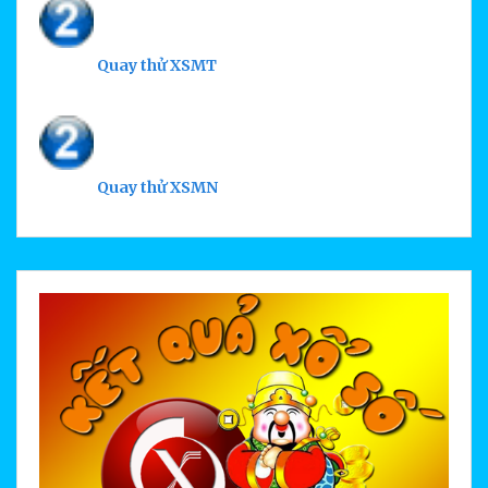
Quay thử XSMT
Quay thử XSMN