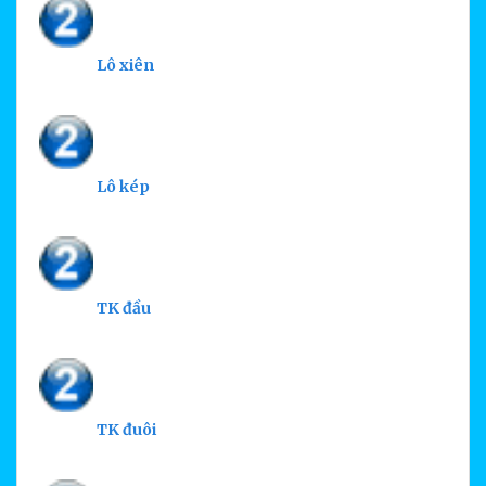
Lô xiên
Lô kép
TK đầu
TK đuôi