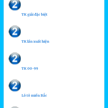
TK giải đặc biệt
TK lần xuất hiện
TK 00-99
Lô tô miền Bắc