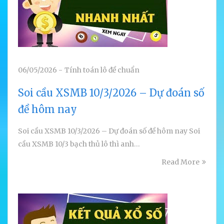
06/05/2026
-
Tính toán lô đề chuẩn
Soi cầu XSMB 10/3/2026 – Dự đoán số
đề hôm nay
Soi cầu XSMB 10/3/2026 – Dự đoán số đề hôm nay Soi
cầu XSMB 10/3 bạch thủ lô thì anh…
Read More