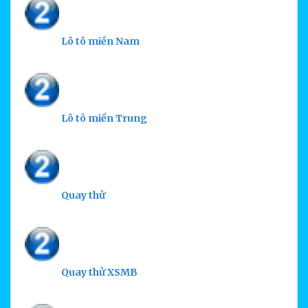
Lô tô miền Nam
Lô tô miền Trung
Quay thử
Quay thử XSMB