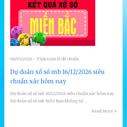
06/05/2026
-
Tính toán lô đề chuẩn
Dự đoán xổ số mb 16/12/2026 siêu
chuẩn xác hôm nay
Dự đoán xổ số mb 16/12/2026 siêu chuẩn xác hôm nay
Dự đoán xổ số mb 16/12 Bạn không tự…
Read More