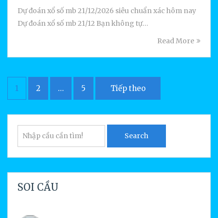
Dự đoán xổ số mb 21/12/2026 siêu chuẩn xác hôm nay
Dự đoán xổ số mb 21/12 Bạn không tự…
Read More
Điều
1
2
…
5
Tiếp theo
hướng
bài
viết
Search
SOI CẦU