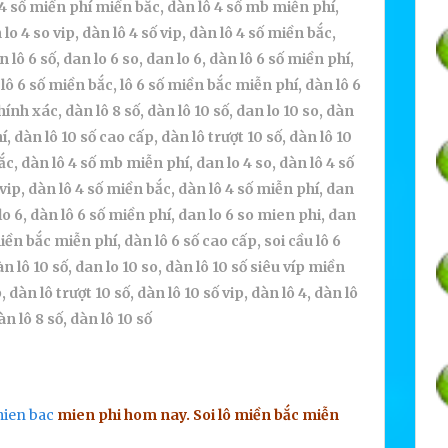
lô 4 số miền phí miền bắc, dàn lô 4 số mb miễn phí,
lo 4 so vip, dàn lô 4 số vip, dàn lô 4 số miền bắc,
n lô 6 số, dan lo 6 so, dan lo 6, dàn lô 6 số miền phí,
 lô 6 số miền bắc, lô 6 số miền bắc miễn phí, dàn lô 6
chính xác, dàn lô 8 số, dàn lô 10 số, dan lo 10 so, dàn
í, dàn lô 10 số cao cấp, dàn lô trượt 10 số, dàn lô 10
ắc, dàn lô 4 số mb miễn phí, dan lo 4 so, dàn lô 4 số
 vip, dàn lô 4 số miền bắc, dàn lô 4 số miễn phí, dan
n lo 6, dàn lô 6 số miền phí, dan lo 6 so mien phi, dan
miền bắc miễn phí, dàn lô 6 số cao cấp, soi cầu lô 6
àn lô 10 số, dan lo 10 so, dàn lô 10 số siêu víp miền
 dàn lô trượt 10 số, dàn lô 10 số vip, dàn lô 4, dàn lô
àn lô 8 số, dàn lô 10 số
mien bac
mien phi hom nay. Soi lô miền bắc miễn