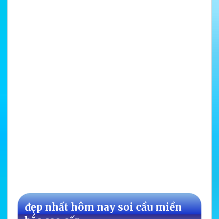
đẹp nhất hôm nay soi cầu miền