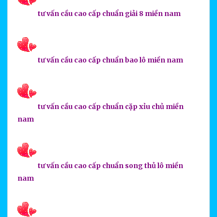
tư vấn cầu cao cấp chuẩn giải 8 miền nam
tư vấn cầu cao cấp chuẩn bao lô miền nam
tư vấn cầu cao cấp chuẩn cặp xỉu chủ miền
nam
tư vấn cầu cao cấp chuẩn song thủ lô miền
nam