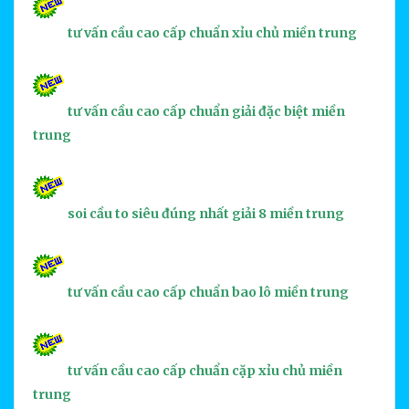
tư vấn cầu cao cấp chuẩn xỉu chủ miền trung
tư vấn cầu cao cấp chuẩn giải đặc biệt miền
trung
soi cầu to siêu đúng nhất giải 8 miền trung
tư vấn cầu cao cấp chuẩn bao lô miền trung
tư vấn cầu cao cấp chuẩn cặp xỉu chủ miền
trung