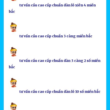
tư vấn cầu cao cấp chuẩn dàn lô xiên 4 miền
bắc
tư vấn cầu cao cấp chuẩn 3 càng miền bắc
tư vấn cầu cao cấp chuẩn dàn 3 càng 2 số miền
bắc
tư vấn cầu cao cấp chuẩn dàn lô 10 số miền bắc