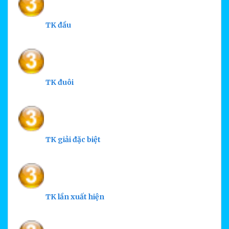
TK đầu
TK đuôi
TK giải đặc biệt
TK lần xuất hiện