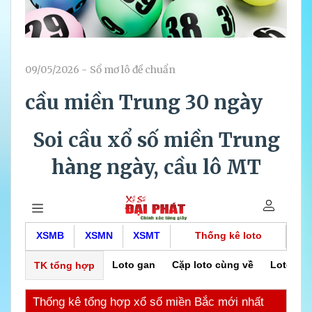
09/05/2026
-
Sổ mơ lô đề chuẩn
cầu miền Trung 30 ngày
Soi cầu xổ số miền Trung
hàng ngày, cầu lô MT