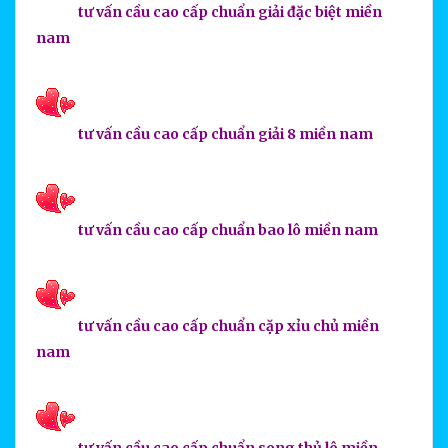
tư vấn cầu cao cấp chuẩn giải đặc biệt miền
nam
tư vấn cầu cao cấp chuẩn giải 8 miền nam
tư vấn cầu cao cấp chuẩn bao lô miền nam
tư vấn cầu cao cấp chuẩn cặp xỉu chủ miền
nam