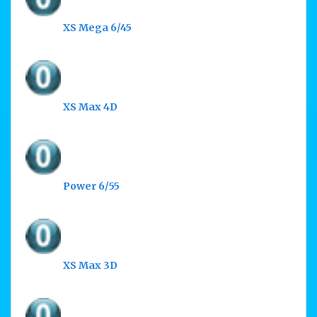
XS Mega 6/45
XS Max 4D
Power 6/55
XS Max 3D