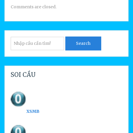
Comments are closed.
Search
SOI CẦU
XSMB