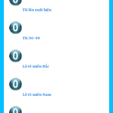
TK lần xuất hiện
TK 00-99
Lô tô miền Bắc
Lô tô miền Nam