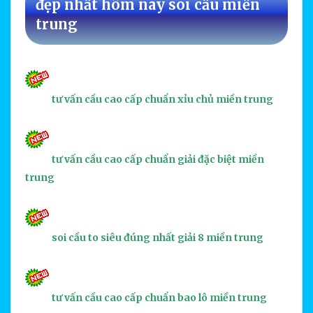
đẹp nhất hôm nay soi cầu miền
trung
tư vấn cầu cao cấp chuẩn xỉu chủ miền trung
tư vấn cầu cao cấp chuẩn giải đặc biệt miền
trung
soi cầu to siêu đúng nhất giải 8 miền trung
tư vấn cầu cao cấp chuẩn bao lô miền trung