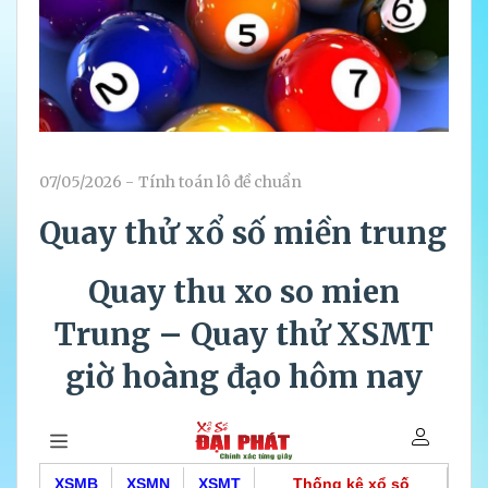
07/05/2026
-
Tính toán lô đề chuẩn
Quay thử xổ số miền trung
Quay thu xo so mien
Trung – Quay thử XSMT
giờ hoàng đạo hôm nay