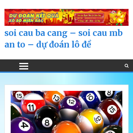
soi cau ba cang – soi cau mb
an to – dự đoán lô đề