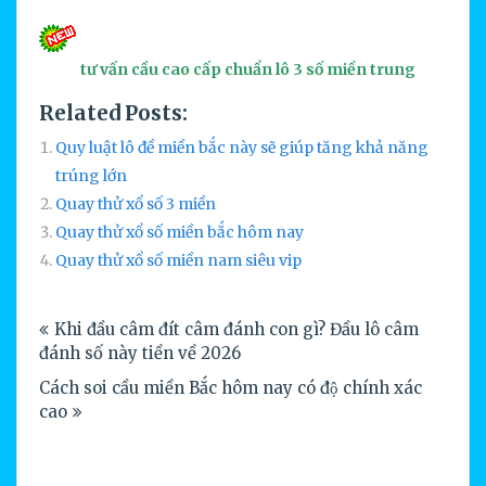
tư vấn cầu cao cấp chuẩn lô 3 số miền trung
Related Posts:
Quy luật lô đề miền bắc này sẽ giúp tăng khả năng
trúng lớn
Quay thử xổ số 3 miền
Quay thử xổ số miền bắc hôm nay
Quay thử xổ số miền nam siêu vip
Điều
Khi đầu câm đít câm đánh con gì? Đầu lô câm
hướng
đánh số này tiền về 2026
bài
Cách soi cầu miền Bắc hôm nay có độ chính xác
viết
cao