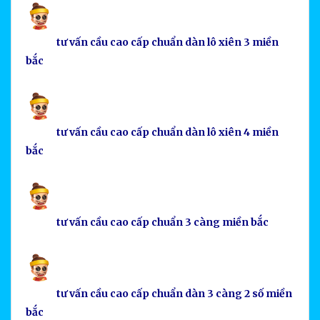
tư vấn cầu cao cấp chuẩn dàn lô xiên 3 miền
bắc
tư vấn cầu cao cấp chuẩn dàn lô xiên 4 miền
bắc
tư vấn cầu cao cấp chuẩn 3 càng miền bắc
tư vấn cầu cao cấp chuẩn dàn 3 càng 2 số miền
bắc