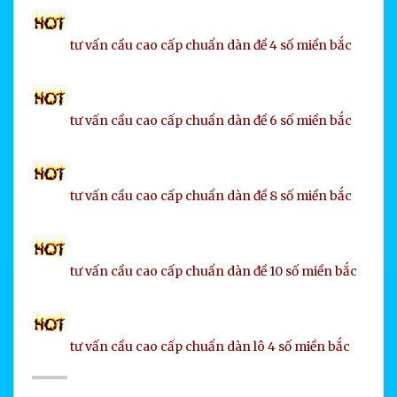
tư vấn cầu cao cấp chuẩn dàn đề 4 số miền bắc
tư vấn cầu cao cấp chuẩn dàn đề 6 số miền bắc
tư vấn cầu cao cấp chuẩn dàn đề 8 số miền bắc
tư vấn cầu cao cấp chuẩn dàn đề 10 số miền bắc
tư vấn cầu cao cấp chuẩn dàn lô 4 số miền bắc