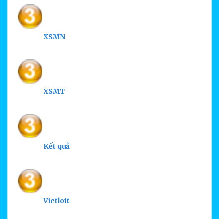
XSMN
XSMT
Kết quả
Vietlott