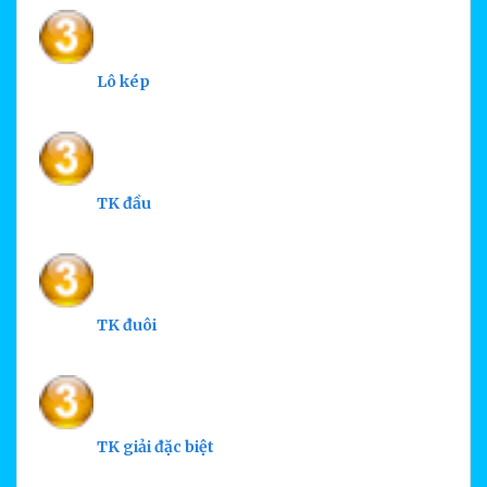
Lô kép
TK đầu
TK đuôi
TK giải đặc biệt