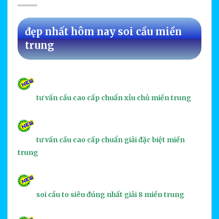
đẹp nhất hôm nay soi cầu miền
trung
tư vấn cầu cao cấp chuẩn xỉu chủ miền trung
tư vấn cầu cao cấp chuẩn giải đặc biệt miền
trung
soi cầu to siêu đúng nhất giải 8 miền trung