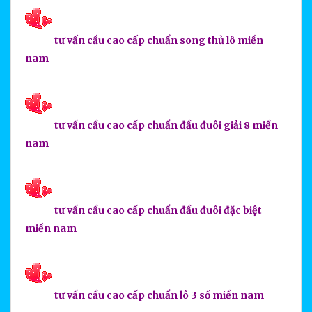
tư vấn cầu cao cấp chuẩn song thủ lô miền
nam
tư vấn cầu cao cấp chuẩn đầu đuôi giải 8 miền
nam
tư vấn cầu cao cấp chuẩn đầu đuôi đặc biệt
miền nam
tư vấn cầu cao cấp chuẩn lô 3 số miền nam