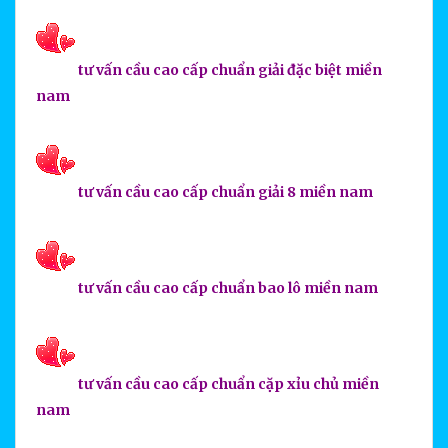
tư vấn cầu cao cấp chuẩn giải đặc biệt miền
nam
tư vấn cầu cao cấp chuẩn giải 8 miền nam
tư vấn cầu cao cấp chuẩn bao lô miền nam
tư vấn cầu cao cấp chuẩn cặp xỉu chủ miền
nam