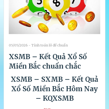
05/05/2026
-
Tính toán lô đề chuẩn
XSMB – Kết Quả Xổ Số
Miền Bắc chuẩn chắc
XSMB – SXMB – Kết Quả
Xổ Số Miền Bắc Hôm Nay
– KQXSMB