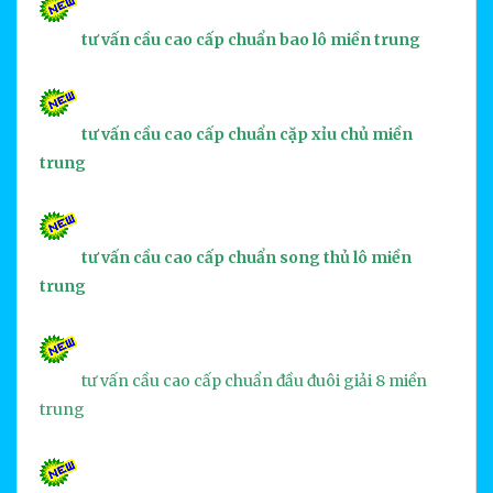
tư vấn cầu cao cấp chuẩn bao lô miền trung
tư vấn cầu cao cấp chuẩn cặp xỉu chủ miền
trung
tư vấn cầu cao cấp chuẩn song thủ lô miền
trung
tư vấn cầu cao cấp chuẩn đầu đuôi giải 8 miền
trung