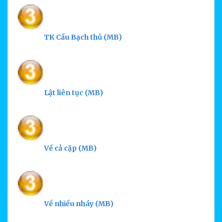
TK Cầu Bạch thủ (MB)
Lật liên tục (MB)
Về cả cặp (MB)
Về nhiều nháy (MB)