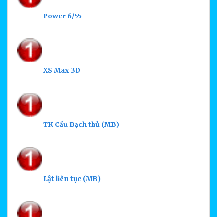
Power 6/55
XS Max 3D
TK Cầu Bạch thủ (MB)
Lật liên tục (MB)