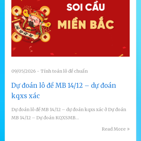
09/05/2026
-
Tính toán lô đề chuẩn
Dự đoán lô đề MB 14/12 – dự đoán
kqxs xác
Dự đoán lô đề MB 14/12 – dự đoán kqxs xác ở Dự đoán
MB 14/12 – Dự đoán KQXSMB…
Read More