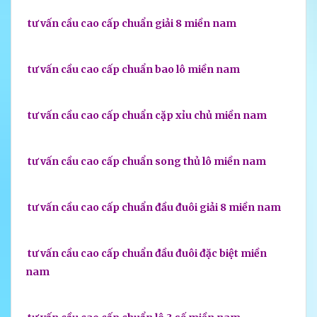
tư vấn cầu cao cấp chuẩn giải 8 miền nam
tư vấn cầu cao cấp chuẩn bao lô miền nam
tư vấn cầu cao cấp chuẩn cặp xỉu chủ miền nam
tư vấn cầu cao cấp chuẩn song thủ lô miền nam
tư vấn cầu cao cấp chuẩn đầu đuôi giải 8 miền nam
tư vấn cầu cao cấp chuẩn đầu đuôi đặc biệt miền
nam