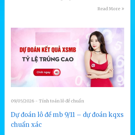
Read More
09/05/2026
-
Tính toán lô đề chuẩn
Dự đoán lô đề mb 9/11 – dự đoán kqxs
chuẩn xác