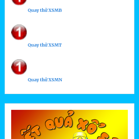
Quay thử XSMB
Quay thử XSMT
Quay thử XSMN