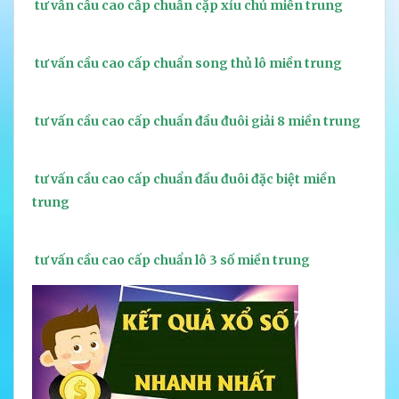
tư vấn cầu cao cấp chuẩn cặp xỉu chủ miền trung
tư vấn cầu cao cấp chuẩn song thủ lô miền trung
tư vấn cầu cao cấp chuẩn đầu đuôi giải 8 miền trung
tư vấn cầu cao cấp chuẩn đầu đuôi đặc biệt miền
trung
tư vấn cầu cao cấp chuẩn lô 3 số miền trung