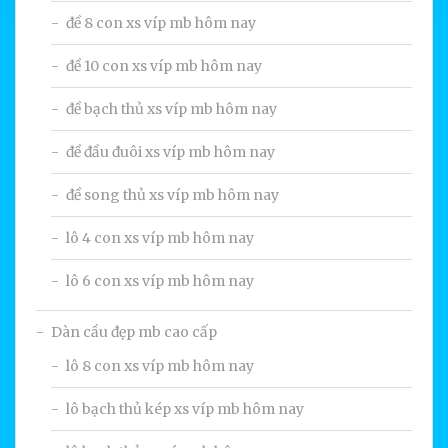
đề 8 con xs víp mb hôm nay
đề 10 con xs víp mb hôm nay
đề bạch thủ xs víp mb hôm nay
đề đầu đuôi xs víp mb hôm nay
đề song thủ xs víp mb hôm nay
lô 4 con xs víp mb hôm nay
lô 6 con xs víp mb hôm nay
Dàn cầu đẹp mb cao cấp
lô 8 con xs víp mb hôm nay
lô bạch thủ kép xs víp mb hôm nay