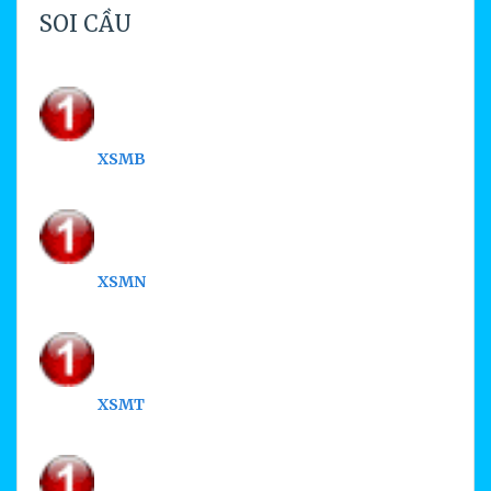
SOI CẦU
XSMB
XSMN
XSMT