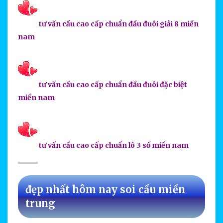
tư vấn cầu cao cấp chuẩn đầu đuôi giải 8 miền
nam
tư vấn cầu cao cấp chuẩn đầu đuôi đặc biệt
miền nam
tư vấn cầu cao cấp chuẩn lô 3 số miền nam
đẹp nhất hôm nay soi cầu miền
trung