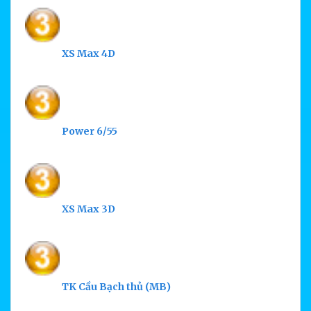
XS Max 4D
Power 6/55
XS Max 3D
TK Cầu Bạch thủ (MB)