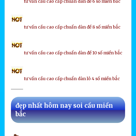
tư vấn cầu cao cấp chuẩn dàn đề 6 số miền bắc
tư vấn cầu cao cấp chuẩn dàn đề 8 số miền bắc
tư vấn cầu cao cấp chuẩn dàn đề 10 số miền bắc
tư vấn cầu cao cấp chuẩn dàn lô 4 số miền bắc
đẹp nhất hôm nay soi cầu miền
bắc