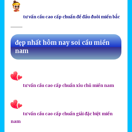
tư vấn cầu cao cấp chuẩn đề đầu đuôi miền bắc
đẹp nhất hôm nay soi cầu miền
nam
tư vấn cầu cao cấp chuẩn xỉu chủ miền nam
tư vấn cầu cao cấp chuẩn giải đặc biệt miền
nam