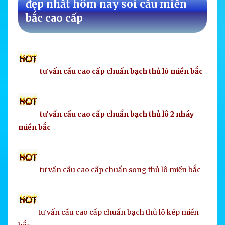
đẹp nhất hôm nay soi cầu miền
bắc cao cấp
tư vấn cầu cao cấp chuẩn bạch thủ lô miền bắc
tư vấn cầu cao cấp chuẩn bạch thủ lô 2 nháy
miền bắc
tư vấn cầu cao cấp chuẩn song thủ lô miền bắc
tư vấn cầu cao cấp chuẩn bạch thủ lô kép miền