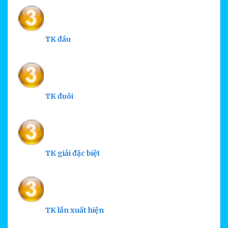
TK đầu
TK đuôi
TK giải đặc biệt
TK lần xuất hiện