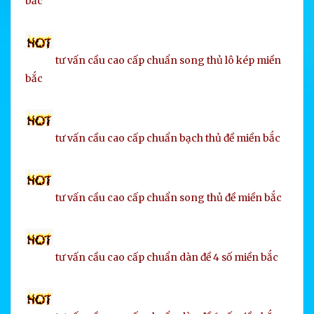
bắc
tư vấn cầu cao cấp chuẩn song thủ lô kép miền
bắc
tư vấn cầu cao cấp chuẩn bạch thủ đề miền bắc
tư vấn cầu cao cấp chuẩn song thủ đề miền bắc
tư vấn cầu cao cấp chuẩn dàn đề 4 số miền bắc