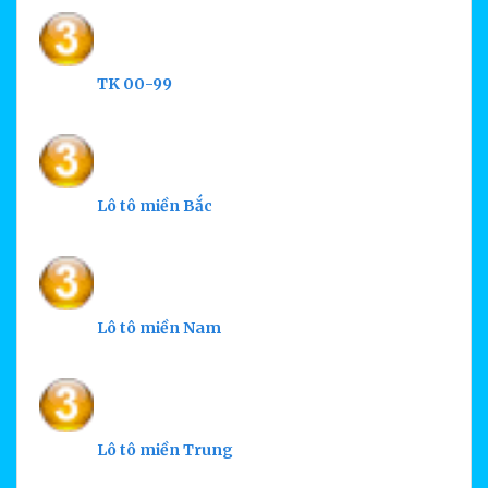
TK 00-99
Lô tô miền Bắc
Lô tô miền Nam
Lô tô miền Trung