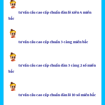
tư vấn cầu cao cấp chuẩn dàn lô xiên 4 miền
bắc
tư vấn cầu cao cấp chuẩn 3 càng miền bắc
tư vấn cầu cao cấp chuẩn dàn 3 càng 2 số miền
bắc
tư vấn cầu cao cấp chuẩn dàn lô 10 số miền bắc