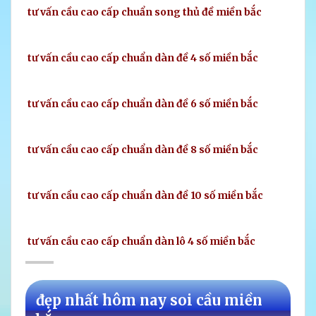
tư vấn cầu cao cấp chuẩn song thủ đề miền bắc
tư vấn cầu cao cấp chuẩn dàn đề 4 số miền bắc
tư vấn cầu cao cấp chuẩn dàn đề 6 số miền bắc
tư vấn cầu cao cấp chuẩn dàn đề 8 số miền bắc
tư vấn cầu cao cấp chuẩn dàn đề 10 số miền bắc
tư vấn cầu cao cấp chuẩn dàn lô 4 số miền bắc
đẹp nhất hôm nay soi cầu miền