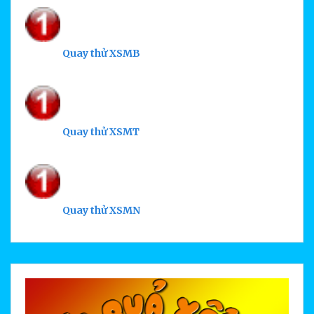
Quay thử XSMB
Quay thử XSMT
Quay thử XSMN