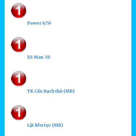
Power 6/55
XS Max 3D
TK Cầu Bạch thủ (MB)
Lật liên tục (MB)