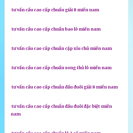
tư vấn cầu cao cấp chuẩn giải 8 miền nam
tư vấn cầu cao cấp chuẩn bao lô miền nam
tư vấn cầu cao cấp chuẩn cặp xỉu chủ miền nam
tư vấn cầu cao cấp chuẩn song thủ lô miền nam
tư vấn cầu cao cấp chuẩn đầu đuôi giải 8 miền nam
tư vấn cầu cao cấp chuẩn đầu đuôi đặc biệt miền
nam