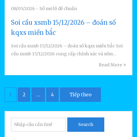
08/05/2026
-
Sổ mơ lô đề chuẩn
Soi cầu xsmb 15/12/2026 – đoán số
kqxs miền bắc
Soi cầu xsmb 15/12/2026 – đoán số kqxs miền bắc Soi
cầu xsmb 15/12/2026 cung cấp chính xác và sớm…
Read More
Điều
1
2
…
4
Tiếp theo
hướng
bài
viết
Search