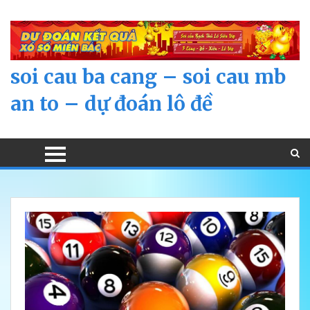
soi cau ba cang – soi cau mb
an to – dự đoán lô đề