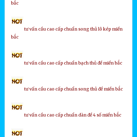
bắc
tư vấn cầu cao cấp chuẩn song thủ lô kép miền
bắc
tư vấn cầu cao cấp chuẩn bạch thủ đề miền bắc
tư vấn cầu cao cấp chuẩn song thủ đề miền bắc
tư vấn cầu cao cấp chuẩn dàn đề 4 số miền bắc