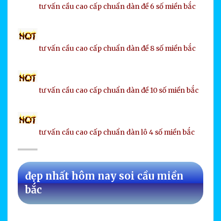
tư vấn cầu cao cấp chuẩn dàn đề 6 số miền bắc
tư vấn cầu cao cấp chuẩn dàn đề 8 số miền bắc
tư vấn cầu cao cấp chuẩn dàn đề 10 số miền bắc
tư vấn cầu cao cấp chuẩn dàn lô 4 số miền bắc
đẹp nhất hôm nay soi cầu miền
bắc