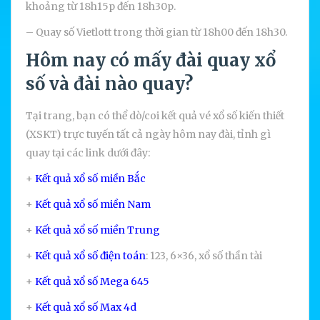
khoảng từ 18h15p đến 18h30p.
– Quay số Vietlott trong thời gian từ 18h00 đến 18h30.
Hôm nay có mấy đài quay xổ
số và đài nào quay?
Tại trang, bạn có thể dò/coi kết quả vé xổ số kiến thiết
(XSKT) trực tuyến tất cả ngày hôm nay đài, tỉnh gì
quay tại các link dưới đây:
+
Kết quả xổ số miền Bắc
+
Kết quả xổ số miền Nam
+
Kết quả xổ số miền Trung
+
Kết quả xổ số điện toán
: 123, 6×36, xổ số thần tài
+
Kết quả xổ số Mega 645
+
Kết quả xổ số Max 4d