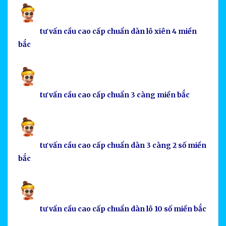
tư vấn cầu cao cấp chuẩn dàn lô xiên 4 miền
bắc
tư vấn cầu cao cấp chuẩn 3 càng miền bắc
tư vấn cầu cao cấp chuẩn dàn 3 càng 2 số miền
bắc
tư vấn cầu cao cấp chuẩn dàn lô 10 số miền bắc