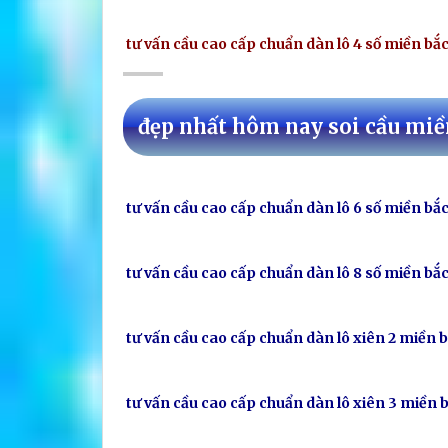
tư vấn cầu cao cấp chuẩn dàn lô 4 số miền bắ
đẹp nhất hôm nay soi cầu miề
tư vấn cầu cao cấp chuẩn dàn lô 6 số miền bắ
tư vấn cầu cao cấp chuẩn dàn lô 8 số miền bắ
tư vấn cầu cao cấp chuẩn dàn lô xiên 2 miền 
tư vấn cầu cao cấp chuẩn dàn lô xiên 3 miền 