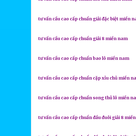
tư vấn cầu cao cấp chuẩn giải đặc biệt miền 
tư vấn cầu cao cấp chuẩn giải 8 miền nam
tư vấn cầu cao cấp chuẩn bao lô miền nam
tư vấn cầu cao cấp chuẩn cặp xỉu chủ miền 
tư vấn cầu cao cấp chuẩn song thủ lô miền n
tư vấn cầu cao cấp chuẩn đầu đuôi giải 8 miề