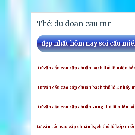
Thẻ:
du doan cau mn
đẹp nhất hôm nay soi cầu miề
tư vấn cầu cao cấp chuẩn bạch thủ lô miền bắ
tư vấn cầu cao cấp chuẩn bạch thủ lô 2 nháy 
tư vấn cầu cao cấp chuẩn song thủ lô miền bắ
tư vấn cầu cao cấp chuẩn bạch thủ lô kép miề