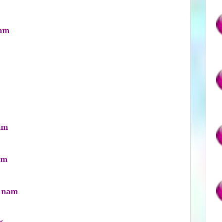
nam
nam
am
n nam