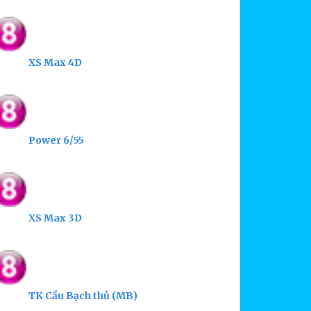
XS Max 4D
Power 6/55
XS Max 3D
TK Cầu Bạch thủ (MB)