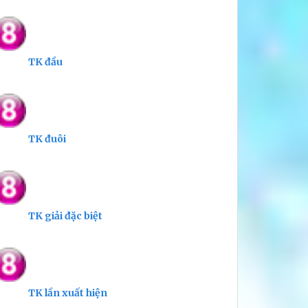
TK đầu
TK đuôi
TK giải đặc biệt
TK lần xuất hiện