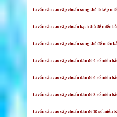
tư vấn cầu cao cấp chuẩn song thủ lô kép mi
tư vấn cầu cao cấp chuẩn bạch thủ đề miền bắ
tư vấn cầu cao cấp chuẩn song thủ đề miền b
tư vấn cầu cao cấp chuẩn dàn đề 4 số miền bắ
tư vấn cầu cao cấp chuẩn dàn đề 6 số miền bắ
tư vấn cầu cao cấp chuẩn dàn đề 8 số miền bắ
tư vấn cầu cao cấp chuẩn dàn đề 10 số miền b