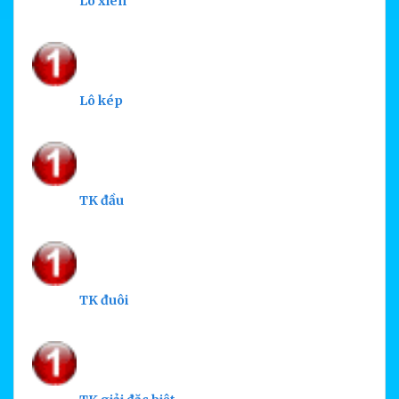
Lô xiên
Lô kép
TK đầu
TK đuôi