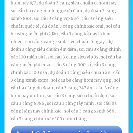
hom nay 9/7 , dự đoán 3 càng siêu chuẩn ơi hôm nay ,
soi cầu ba càng minh ngọc ưu đàm , dự đoán 3 càng
xsmb 888 , soi cầu 3 càng vip 6 số , cầu 3 càng siêu
chuẩn quốc tế , dự đoán 3 càng chính xác omi , soi cầu
ba càng miễn phí ơ đâu , cầu 3 càng tối nay là bao
nhiêu , soi cầu 3 càng xsmb siêu chuẩn 5 ngày , dự
đoán 3 càng siêu chuẩn êm đềm , soi cầu 3 càng chính
xác 100 miễn phí , soi cau 3 cang sieu vip 3s , soi cầu ba
càng miễn phí enzo , cầu 3 càng 500 số , cầu 3 càng
chính xác 100 usa , dự đoán 3 càng siêu chuẩn ăn , cầu
3 càng xsmb extra , soi cau ba càng hom nay qng , soi
cầu ba càng dự đoán , cầu 3 càng 247 âm , cầu 3 càng
hôm nay otofun , soi cầu 3 càng siêu chuẩn đẹp , soi
cầu 3 càng 8386 , soi cầu 3 càng tây ninh , soi cầu ba
càng hôm nay chính xác , soi cầu 3 càng xsmb 666 ,
cầu 3 càng chính xác 100 chính hãng