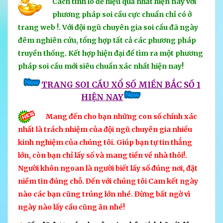
Cách tính lô đề hiệu quả nhất hiện nay với
phương pháp soi cầu cực chuẩn chỉ có ở
trang web !. Với đội ngũ chuyên gia soi cầu đã ngày
đêm nghiên cứu, tổng hợp tất cả các phương pháp
truyền thống. Kết hợp hiện đại để tìm ra một phương
pháp soi cầu mới siêu chuẩn xác nhất hiện nay!
TRANG SOI CẦU XỔ SỐ MIỀN BẮC SỐ 1
HIỆN NAY
Mang đến cho bạn những con số chính xác
nhất là trách nhiệm của đội ngũ chuyên gia nhiều
kinh nghiệm của chúng tôi. Giúp bạn tự tin thắng
lớn, còn bạn chỉ lấy số và mang tiền về nhà thôi!.
Người khôn ngoan là người biết lấy số đúng nơi, đặt
niềm tin đúng chỗ. Đến với chúng tôi Cam kết ngày
nào các bạn cũng trúng lớn nhé. Đừng bất ngờ vì
ngày nào lấy cầu cũng ăn nhé!