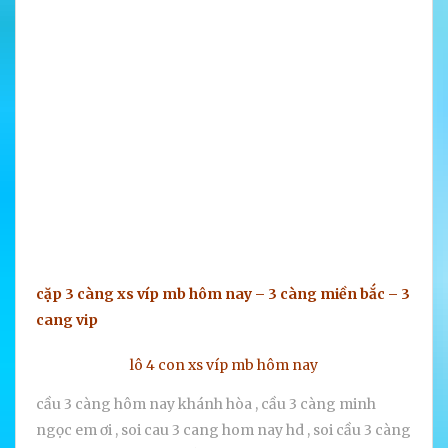
cặp 3 càng xs víp mb hôm nay – 3 càng miền bắc – 3
cang vip
lô 4 con xs víp mb hôm nay
cầu 3 càng hôm nay khánh hòa , cầu 3 càng minh
ngọc em ơi , soi cau 3 cang hom nay hd , soi cầu 3 càng