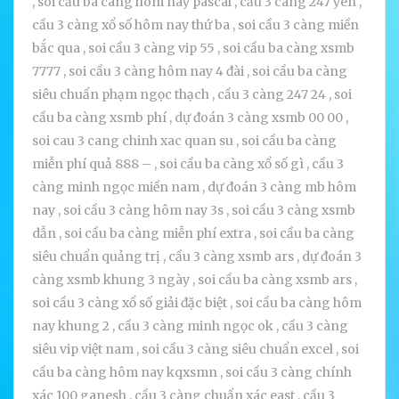
, soi cầu ba càng hôm nay pascal , cầu 3 càng 247 yên ,
cầu 3 càng xổ số hôm nay thứ ba , soi cầu 3 càng miền
bắc qua , soi cầu 3 càng vip 55 , soi cầu ba càng xsmb
7777 , soi cầu 3 càng hôm nay 4 đài , soi cầu ba càng
siêu chuẩn phạm ngọc thạch , cầu 3 càng 247 24 , soi
cầu ba càng xsmb phí , dự đoán 3 càng xsmb 00 00 ,
soi cau 3 cang chinh xac quan su , soi cầu ba càng
miễn phí quả 888 – , soi cầu ba càng xổ số gì , cầu 3
càng minh ngọc miền nam , dự đoán 3 càng mb hôm
nay , soi cầu 3 càng hôm nay 3s , soi cầu 3 càng xsmb
dẫn , soi cầu ba càng miễn phí extra , soi cầu ba càng
siêu chuẩn quảng trị , cầu 3 càng xsmb ars , dự đoán 3
càng xsmb khung 3 ngày , soi cầu ba càng xsmb ars ,
soi cầu 3 càng xổ số giải đặc biệt , soi cầu ba càng hôm
nay khung 2 , cầu 3 càng minh ngọc ok , cầu 3 càng
siêu vip việt nam , soi cầu 3 càng siêu chuẩn excel , soi
cầu ba càng hôm nay kqxsmn , soi cầu 3 càng chính
xác 100 ganesh , cầu 3 càng chuẩn xác east , cầu 3