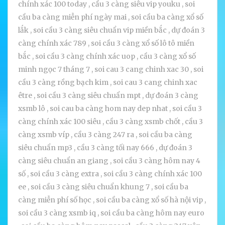
chính xác 100 today , cầu 3 càng siêu vip youku , soi
cầu ba càng miễn phí ngày mai , soi cầu ba càng xổ số
lắk , soi cầu 3 càng siêu chuẩn vip miền bắc , dự đoán 3
càng chính xác 789 , soi cầu 3 càng xổ số lô tô miền
bắc , soi cầu 3 càng chính xác uop , cầu 3 càng xổ số
minh ngọc 7 tháng 7 , soi cau 3 cang chinh xac 30 , soi
cầu 3 càng rồng bạch kim , soi cau 3 cang chinh xac
être , soi cầu 3 càng siêu chuẩn mpt , dự đoán 3 càng
xsmb lô , soi cau ba càng hom nay dep nhat , soi cầu 3
càng chính xác 100 siêu , cầu 3 càng xsmb chốt , cầu 3
càng xsmb víp , cầu 3 càng 247 ra , soi cầu ba càng
siêu chuẩn mp3 , cầu 3 càng tối nay 666 , dự đoán 3
càng siêu chuẩn an giang , soi cầu 3 càng hôm nay 4
số , soi cầu 3 càng extra , soi cầu 3 càng chính xác 100
ee , soi cầu 3 càng siêu chuẩn khung 7 , soi cầu ba
càng miễn phí số học , soi cầu ba càng xổ số hà nội vip ,
soi cầu 3 càng xsmb iq , soi cầu ba càng hôm nay euro