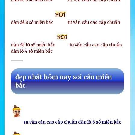
dàn đề 8 số miền bắc
tư vấn cầu cao cấp chuẩn
dàn đề 10 số miền bắc
tư vấn cầu cao cấp chuẩn
dàn lô 4 số miền bắc
đẹp nhất hôm nay soi cầu miền
bắc
tư vấn cầu cao cấp chuẩn dàn lô 6 số miền bắc