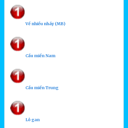
Về nhiều nháy (MB)
Cầu miền Nam
Cầu miền Trung
Lô gan