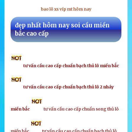
bao lô xs víp mt hôm nay
đẹp nhất hôm nay soi cầu miền
bắc cao cấp
tư vấn cầu cao cấp chuẩn bạch thủ lô miền bắc
tư vấn cầu cao cấp chuẩn bạch thủ lô 2 nháy
miền bắc
tư vấn cầu cao cấp chuẩn song thủ lô
miền bắc
tư vấn cầu cao cấp chuẩn bạch thủ lô