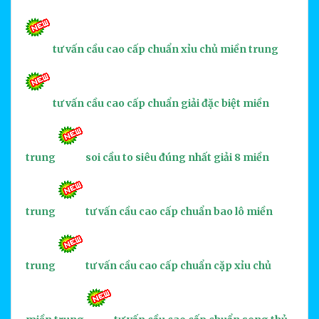
tư vấn cầu cao cấp chuẩn xỉu chủ miền trung
tư vấn cầu cao cấp chuẩn giải đặc biệt miền
trung
soi cầu to siêu đúng nhất giải 8 miền
trung
tư vấn cầu cao cấp chuẩn bao lô miền
trung
tư vấn cầu cao cấp chuẩn cặp xỉu chủ