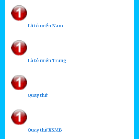
Lô tô miền Nam
Lô tô miền Trung
Quay thử
Quay thử XSMB