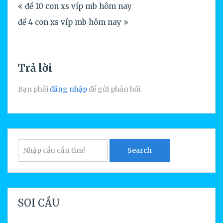
đề 10 con xs víp mb hôm nay
hướng
đề 4 con xs víp mb hôm nay
bài
viết
Trả lời
Bạn phải
đăng nhập
để gửi phản hồi.
Search
SOI CẦU