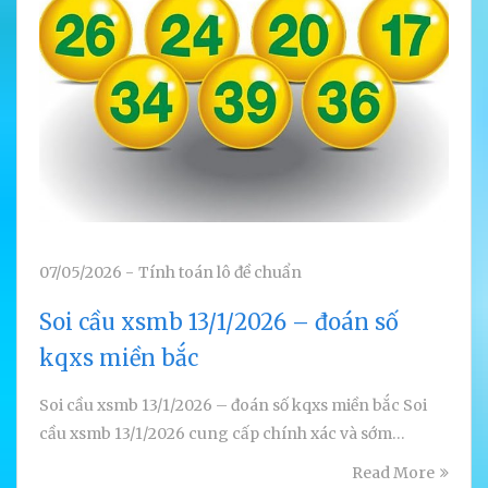
07/05/2026
-
Tính toán lô đề chuẩn
Soi cầu xsmb 13/1/2026 – đoán số
kqxs miền bắc
Soi cầu xsmb 13/1/2026 – đoán số kqxs miền bắc Soi
cầu xsmb 13/1/2026 cung cấp chính xác và sớm…
Read More