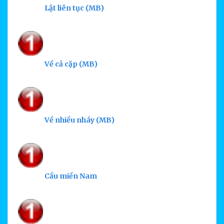
Lật liên tục (MB)
Về cả cặp (MB)
Về nhiều nháy (MB)
Cầu miền Nam