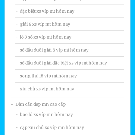
đặc biệt xs víp mt hôm nay
giải 8 xs víp mt hôm nay
lô 3 số xs víp mt hôm nay
sớ đầu đuôi giải 8 víp mt hôm nay
sớ đầu đuôi giải đặc biệt xs víp mt hôm nay
song thủ lô víp mt hôm nay
xíu chủ xs víp mt hôm nay
Dàn cầu đẹp mn cao cấp
bao lô xs víp mn hôm nay
cặp xíu chủ xs víp mn hôm nay