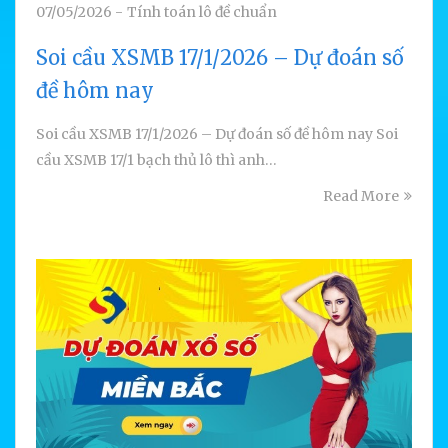
07/05/2026
-
Tính toán lô đề chuẩn
Soi cầu XSMB 17/1/2026 – Dự đoán số
đề hôm nay
Soi cầu XSMB 17/1/2026 – Dự đoán số đề hôm nay Soi
cầu XSMB 17/1 bạch thủ lô thì anh…
Read More