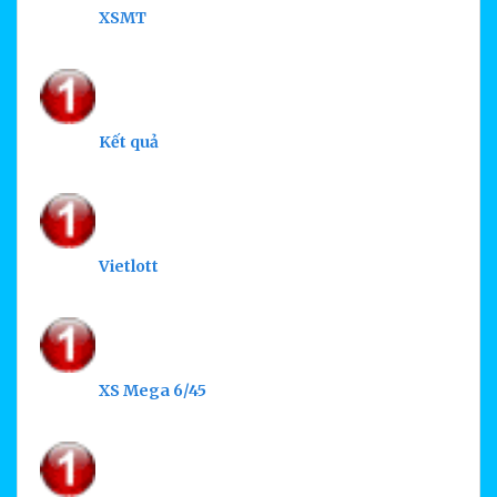
XSMT
Kết quả
Vietlott
XS Mega 6/45