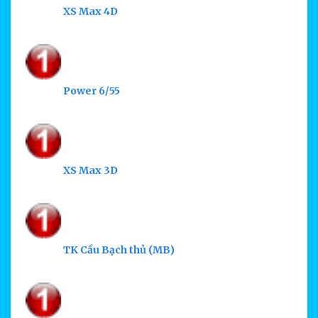
XS Max 4D
Power 6/55
XS Max 3D
TK Cầu Bạch thủ (MB)