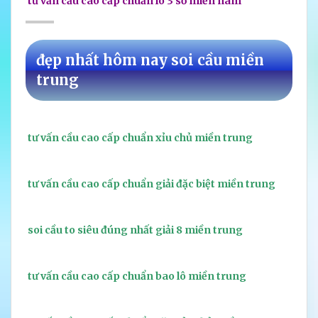
tư vấn cầu cao cấp chuẩn lô 3 số miền nam
đẹp nhất hôm nay soi cầu miền
trung
tư vấn cầu cao cấp chuẩn xỉu chủ miền trung
tư vấn cầu cao cấp chuẩn giải đặc biệt miền trung
soi cầu to siêu đúng nhất giải 8 miền trung
tư vấn cầu cao cấp chuẩn bao lô miền trung