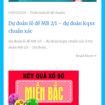
07/05/2026
-
Tính toán lô đề chuẩn
Dự đoán lô đề MB 2/1 – dự đoán kqxs
chuẩn xác
Dự đoán lô đề MB 2/1 – dự đoán kqxs chuẩn xác ở Dự
đoán MB 2/1 – Dự đoán…
Read More