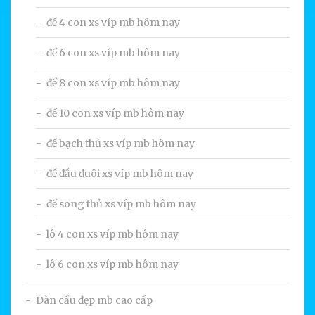
đề 4 con xs víp mb hôm nay
đề 6 con xs víp mb hôm nay
đề 8 con xs víp mb hôm nay
đề 10 con xs víp mb hôm nay
đề bạch thủ xs víp mb hôm nay
đề đầu đuôi xs víp mb hôm nay
đề song thủ xs víp mb hôm nay
lô 4 con xs víp mb hôm nay
lô 6 con xs víp mb hôm nay
Dàn cầu đẹp mb cao cấp