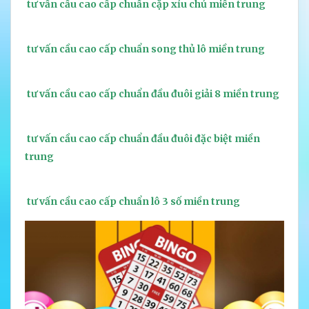
tư vấn cầu cao cấp chuẩn cặp xỉu chủ miền trung
tư vấn cầu cao cấp chuẩn song thủ lô miền trung
tư vấn cầu cao cấp chuẩn đầu đuôi giải 8 miền trung
tư vấn cầu cao cấp chuẩn đầu đuôi đặc biệt miền
trung
tư vấn cầu cao cấp chuẩn lô 3 số miền trung