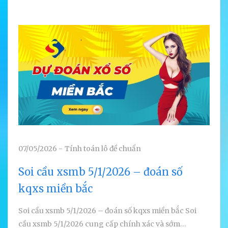
07/05/2026
-
Tính toán lô đề chuẩn
Soi cầu xsmb 5/1/2026 – đoán số
kqxs miền bắc
Soi cầu xsmb 5/1/2026 – đoán số kqxs miền bắc Soi
cầu xsmb 5/1/2026 cung cấp chính xác và sớm…