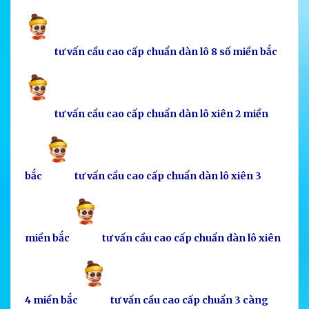
tư vấn cầu cao cấp chuẩn dàn lô 8 số miền bắc
tư vấn cầu cao cấp chuẩn dàn lô xiên 2 miền
bắc
tư vấn cầu cao cấp chuẩn dàn lô xiên 3
miền bắc
tư vấn cầu cao cấp chuẩn dàn lô xiên
4 miền bắc
tư vấn cầu cao cấp chuẩn 3 càng