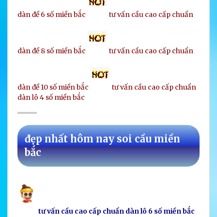
dàn đề 6 số miền bắc
tư vấn cầu cao cấp chuẩn
dàn đề 8 số miền bắc
tư vấn cầu cao cấp chuẩn
dàn đề 10 số miền bắc
tư vấn cầu cao cấp chuẩn
dàn lô 4 số miền bắc
đẹp nhất hôm nay soi cầu miền
bắc
tư vấn cầu cao cấp chuẩn dàn lô 6 số miền bắc