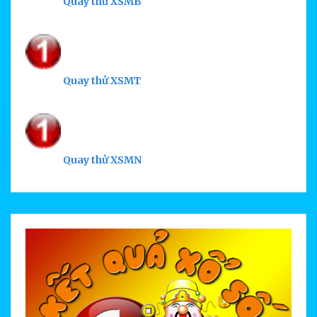
Quay thử XSMB
Quay thử XSMT
Quay thử XSMN