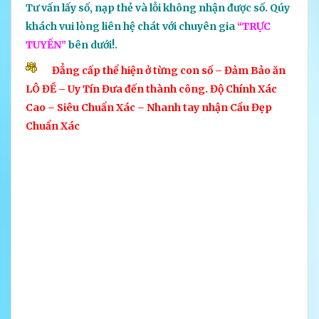
Tư vấn lấy số, nạp thẻ và lỗi không nhận được số. Qúy
khách vui lòng liên hệ chát với chuyên gia
“TRỰC
TUYẾN”
bên dưới!.
Đẳng cấp thể hiện ở từng con số – Đảm Bảo ăn
LÔ ĐỀ – Uy Tín Đưa đến thành công. Độ Chính Xác
Cao – Siêu Chuẩn Xác – Nhanh tay nhận Cầu Đẹp
Chuẩn Xác