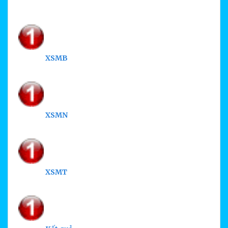
XSMB
XSMN
XSMT