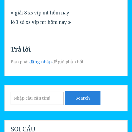
Điều
giải 8 xs víp mt hôm nay
hướng
lô 3 số xs víp mt hôm nay
bài
viết
Trả lời
Bạn phải
đăng nhập
để gửi phản hồi.
Search
SOI CẦU