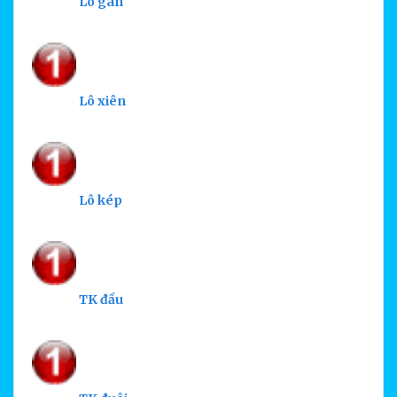
Lô gan
Lô xiên
Lô kép
TK đầu