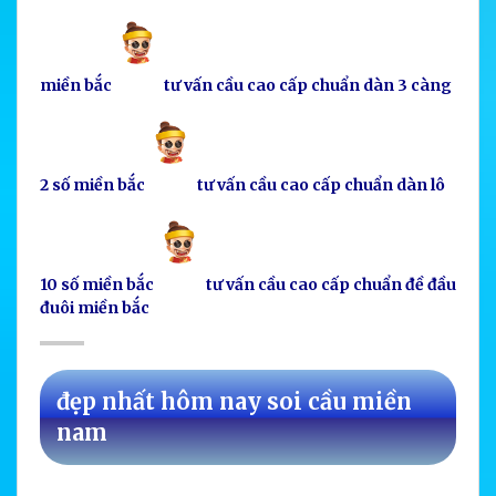
miền bắc
tư vấn cầu cao cấp chuẩn dàn 3 càng
2 số miền bắc
tư vấn cầu cao cấp chuẩn dàn lô
10 số miền bắc
tư vấn cầu cao cấp chuẩn đề đầu
đuôi miền bắc
đẹp nhất hôm nay soi cầu miền
nam