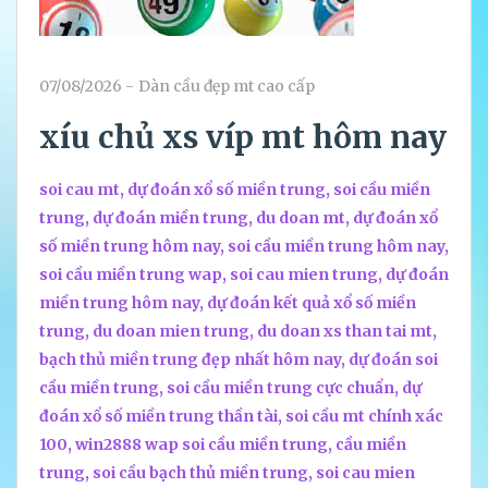
07/08/2026
-
Dàn cầu đẹp mt cao cấp
xíu chủ xs víp mt hôm nay
soi cau mt, dự đoán xổ số miền trung, soi cầu miền
trung, dự đoán miền trung, du doan mt, dự đoán xổ
số miền trung hôm nay, soi cầu miền trung hôm nay,
soi cầu miền trung wap, soi cau mien trung, dự đoán
miền trung hôm nay, dự đoán kết quả xổ số miền
trung, du doan mien trung, du doan xs than tai mt,
bạch thủ miền trung đẹp nhất hôm nay, dự đoán soi
cầu miền trung, soi cầu miền trung cực chuẩn, dự
đoán xổ số miền trung thần tài, soi cầu mt chính xác
100, win2888 wap soi cầu miền trung, cầu miền
trung, soi cầu bạch thủ miền trung, soi cau mien