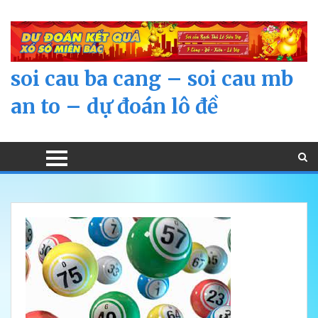
soi cau ba cang – soi cau mb
an to – dự đoán lô đề