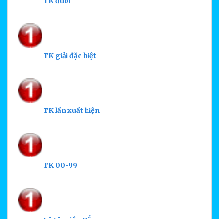
TK đuôi
TK giải đặc biệt
TK lần xuất hiện
TK 00-99