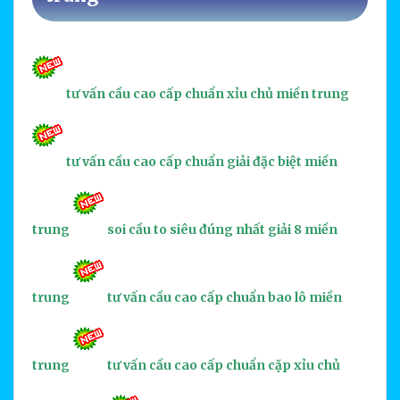
tư vấn cầu cao cấp chuẩn xỉu chủ miền trung
tư vấn cầu cao cấp chuẩn giải đặc biệt miền
trung
soi cầu to siêu đúng nhất giải 8 miền
trung
tư vấn cầu cao cấp chuẩn bao lô miền
trung
tư vấn cầu cao cấp chuẩn cặp xỉu chủ