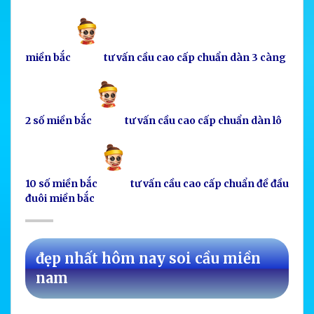
miền bắc
tư vấn cầu cao cấp chuẩn dàn 3 càng
2 số miền bắc
tư vấn cầu cao cấp chuẩn dàn lô
10 số miền bắc
tư vấn cầu cao cấp chuẩn đề đầu
đuôi miền bắc
đẹp nhất hôm nay soi cầu miền
nam