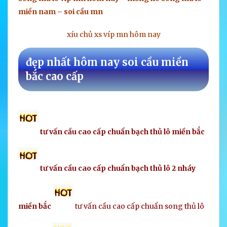
miền nam – soi cầu mn
xíu chủ xs víp mn hôm nay
đẹp nhất hôm nay soi cầu miền
bắc cao cấp
tư vấn cầu cao cấp chuẩn bạch thủ lô miền bắc
tư vấn cầu cao cấp chuẩn bạch thủ lô 2 nháy
miền bắc
tư vấn cầu cao cấp chuẩn song thủ lô