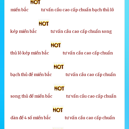
miền bắc
tư vấn cầu cao cấp chuẩn bạch thủ lô
kép miền bắc
tư vấn cầu cao cấp chuẩn song
thủ lô kép miền bắc
tư vấn cầu cao cấp chuẩn
bạch thủ đề miền bắc
tư vấn cầu cao cấp chuẩn
song thủ đề miền bắc
tư vấn cầu cao cấp chuẩn
dàn đề 4 số miền bắc
tư vấn cầu cao cấp chuẩn