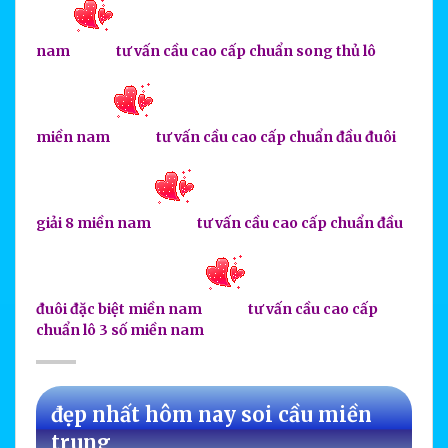
nam
tư vấn cầu cao cấp chuẩn song thủ lô
miền nam
tư vấn cầu cao cấp chuẩn đầu đuôi
giải 8 miền nam
tư vấn cầu cao cấp chuẩn đầu
đuôi đặc biệt miền nam
tư vấn cầu cao cấp
chuẩn lô 3 số miền nam
đẹp nhất hôm nay soi cầu miền
trung