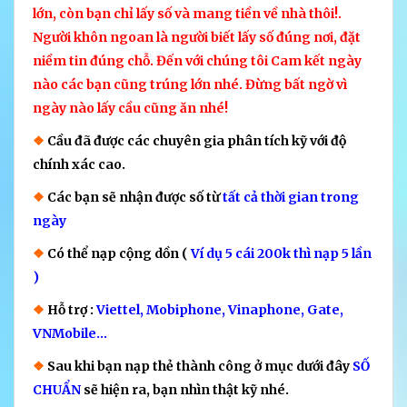
lớn, còn bạn chỉ lấy số và mang tiền về nhà thôi!.
Người khôn ngoan là người biết lấy số đúng nơi, đặt
niềm tin đúng chỗ. Đến với chúng tôi Cam kết ngày
nào các bạn cũng trúng lớn nhé. Đừng bất ngờ vì
ngày nào lấy cầu cũng ăn nhé!
❖
Cầu đã được các chuyên gia phân tích kỹ với độ
chính xác cao.
❖
Các bạn sẽ nhận được số từ
tất cả thời gian trong
ngày
❖
Có thể nạp cộng dồn (
Ví dụ 5 cái 200k thì nạp 5 lần
)
❖
Hỗ trợ :
Viettel, Mobiphone, Vinaphone, Gate,
VNMobile…
❖
Sau khi bạn nạp thẻ thành công ở mục dưới đây
SỐ
CHUẨN
sẽ hiện ra, bạn nhìn thật kỹ nhé.