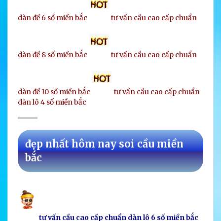
dàn đề 6 số miền bắc
tư vấn cầu cao cấp chuẩn
dàn đề 8 số miền bắc
tư vấn cầu cao cấp chuẩn
dàn đề 10 số miền bắc
tư vấn cầu cao cấp chuẩn
dàn lô 4 số miền bắc
đẹp nhất hôm nay soi cầu miền
bắc
tư vấn cầu cao cấp chuẩn dàn lô 6 số miền bắc