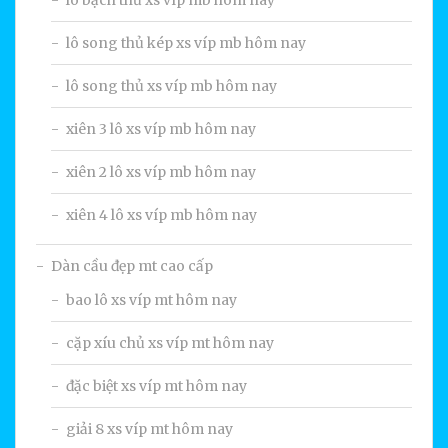
lô bạch thủ xs víp mb hôm nay
lô song thủ kép xs víp mb hôm nay
lô song thủ xs víp mb hôm nay
xiên 3 lô xs víp mb hôm nay
xiên 2 lô xs víp mb hôm nay
xiên 4 lô xs víp mb hôm nay
Dàn cầu đẹp mt cao cấp
bao lô xs víp mt hôm nay
cặp xíu chủ xs víp mt hôm nay
đặc biệt xs víp mt hôm nay
giải 8 xs víp mt hôm nay