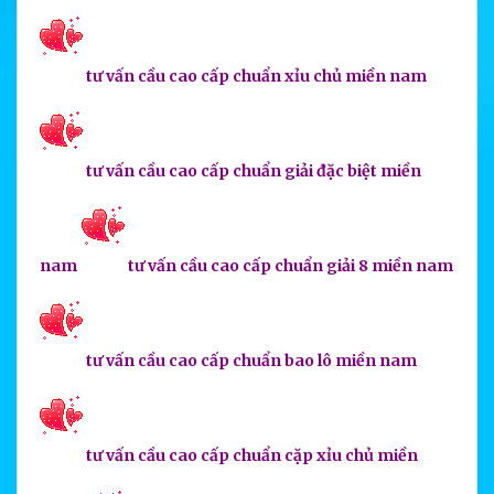
tư vấn cầu cao cấp chuẩn xỉu chủ miền nam
tư vấn cầu cao cấp chuẩn giải đặc biệt miền
nam
tư vấn cầu cao cấp chuẩn giải 8 miền nam
tư vấn cầu cao cấp chuẩn bao lô miền nam
tư vấn cầu cao cấp chuẩn cặp xỉu chủ miền