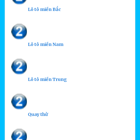
Lô tô miền Bắc
Lô tô miền Nam
Lô tô miền Trung
Quay thử