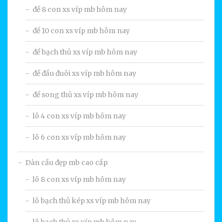
đề 8 con xs víp mb hôm nay
đề 10 con xs víp mb hôm nay
đề bạch thủ xs víp mb hôm nay
đề đầu đuôi xs víp mb hôm nay
đề song thủ xs víp mb hôm nay
lô 4 con xs víp mb hôm nay
lô 6 con xs víp mb hôm nay
Dàn cầu đẹp mb cao cấp
lô 8 con xs víp mb hôm nay
lô bạch thủ kép xs víp mb hôm nay