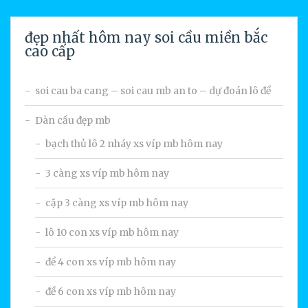
đẹp nhất hôm nay soi cầu miền bắc
cao cấp
soi cau ba cang – soi cau mb an to – dự đoán lô đề
Dàn cầu đẹp mb
bạch thủ lô 2 nháy xs víp mb hôm nay
3 càng xs víp mb hôm nay
cặp 3 càng xs víp mb hôm nay
lô 10 con xs víp mb hôm nay
đề 4 con xs víp mb hôm nay
đề 6 con xs víp mb hôm nay