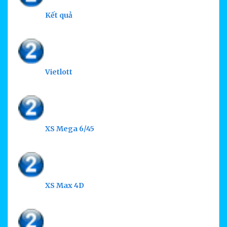
Kết quả
Vietlott
XS Mega 6/45
XS Max 4D