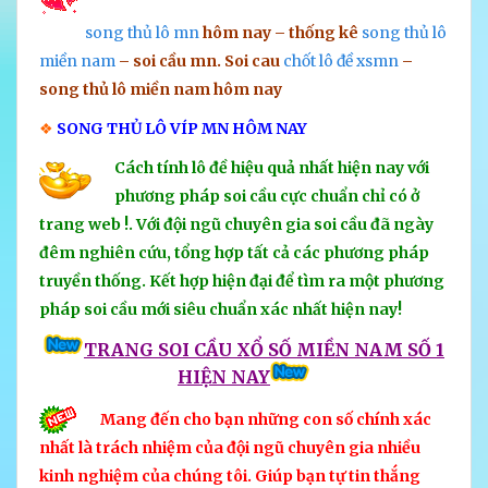
song thủ lô mn
hôm nay – thống kê
song thủ lô
miền nam
– soi cầu mn. Soi cau
chốt lô đề xsmn
–
song thủ lô miền nam hôm nay
❖
SONG THỦ LÔ VÍP MN HÔM NAY
Cách tính lô đề hiệu quả nhất hiện nay với
phương pháp soi cầu cực chuẩn chỉ có ở
trang web !. Với đội ngũ chuyên gia soi cầu đã ngày
đêm nghiên cứu, tổng hợp tất cả các phương pháp
truyền thống. Kết hợp hiện đại để tìm ra một phương
pháp soi cầu mới siêu chuẩn xác nhất hiện nay!
TRANG SOI CẦU XỔ SỐ MIỀN NAM SỐ 1
HIỆN NAY
Mang đến cho bạn những con số chính xác
nhất là trách nhiệm của đội ngũ chuyên gia nhiều
kinh nghiệm của chúng tôi. Giúp bạn tự tin thắng