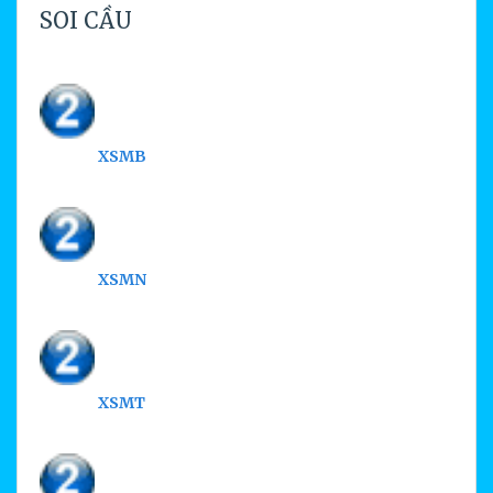
SOI CẦU
XSMB
XSMN
XSMT