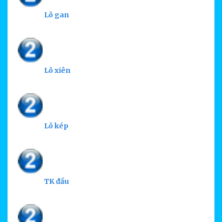
Lô gan
Lô xiên
Lô kép
TK đầu