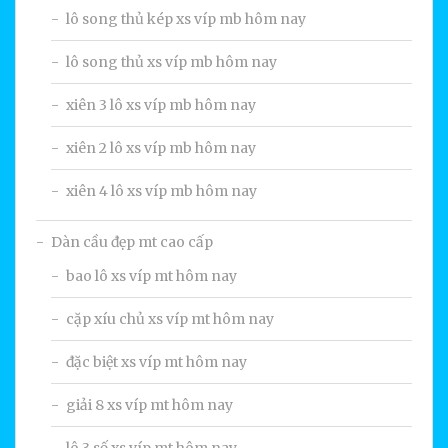
lô song thủ kép xs víp mb hôm nay
lô song thủ xs víp mb hôm nay
xiên 3 lô xs víp mb hôm nay
xiên 2 lô xs víp mb hôm nay
xiên 4 lô xs víp mb hôm nay
Dàn cầu đẹp mt cao cấp
bao lô xs víp mt hôm nay
cặp xíu chủ xs víp mt hôm nay
đặc biệt xs víp mt hôm nay
giải 8 xs víp mt hôm nay