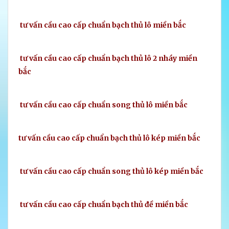
tư vấn cầu cao cấp chuẩn bạch thủ lô miền bắc
tư vấn cầu cao cấp chuẩn bạch thủ lô 2 nháy miền
bắc
tư vấn cầu cao cấp chuẩn song thủ lô miền bắc
tư vấn cầu cao cấp chuẩn bạch thủ lô kép miền bắc
tư vấn cầu cao cấp chuẩn song thủ lô kép miền bắc
tư vấn cầu cao cấp chuẩn bạch thủ đề miền bắc