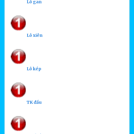
Lô gan
Lô xiên
Lô kép
TK đầu