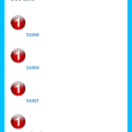
XSMB
XSMN
XSMT