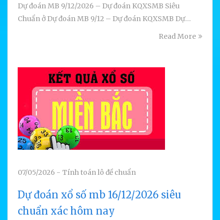
Dự đoán MB 9/12/2026 – Dự đoán KQXSMB Siêu
Chuẩn ở Dự đoán MB 9/12 – Dự đoán KQXSMB Dự…
Read More
07/05/2026
-
Tính toán lô đề chuẩn
Dự đoán xổ số mb 16/12/2026 siêu
chuẩn xác hôm nay