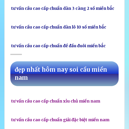
tư vấn cầu cao cấp chuẩn dàn 3 càng 2 số miền bắc
tư vấn cầu cao cấp chuẩn dàn lô 10 số miền bắc
tư vấn cầu cao cấp chuẩn đề đầu đuôi miền bắc
đẹp nhất hôm nay soi cầu miền
nam
tư vấn cầu cao cấp chuẩn xỉu chủ miền nam
tư vấn cầu cao cấp chuẩn giải đặc biệt miền nam