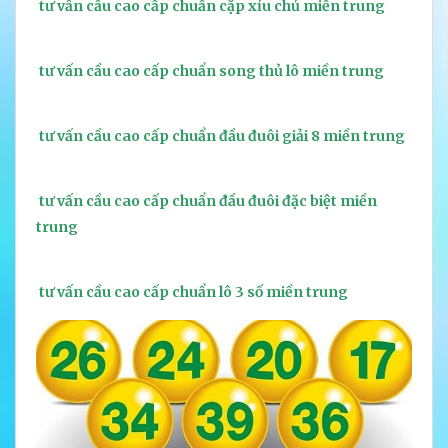
tư vấn cầu cao cấp chuẩn cặp xỉu chủ miền trung
tư vấn cầu cao cấp chuẩn song thủ lô miền trung
tư vấn cầu cao cấp chuẩn đầu đuôi giải 8 miền trung
tư vấn cầu cao cấp chuẩn đầu đuôi đặc biệt miền
trung
tư vấn cầu cao cấp chuẩn lô 3 số miền trung