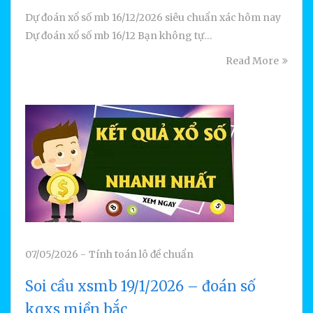
Dự đoán xổ số mb 16/12/2026 siêu chuẩn xác hôm nay
Dự đoán xổ số mb 16/12 Bạn không tự…
Read More
07/05/2026
-
Tính toán lô đề chuẩn
Soi cầu xsmb 19/1/2026 – đoán số
kqxs miền bắc