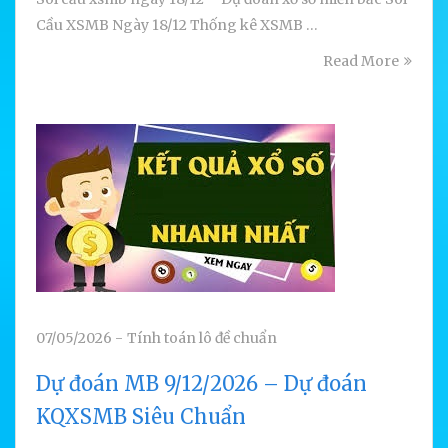
Cầu XSMB Ngày 18/12 Thống kê XSMB …
Read More
07/05/2026
-
Tính toán lô đề chuẩn
Dự đoán MB 9/12/2026 – Dự đoán
KQXSMB Siêu Chuẩn