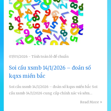
07/05/2026
-
Tính toán lô đề chuẩn
Soi cầu xsmb 14/1/2026 – đoán số
kqxs miền bắc
Soi cầu xsmb 14/1/2026 – đoán số kqxs miền bắc Soi
cầu xsmb 14/1/2026 cung cấp chính xác và sớm…
Read More