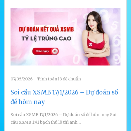
07/05/2026
-
Tính toán lô đề chuẩn
Soi cầu XSMB 17/1/2026 – Dự đoán số
đề hôm nay
Soi cầu XSMB 17/1/2026 – Dự đoán số đề hôm nay Soi
cầu XSMB 17/1 bạch thủ lô thì anh…