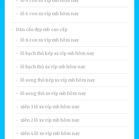
lô 4 con xs víp mb hôm nay
lô 6 con xs víp mb hôm nay
Dàn cầu đẹp mb cao cấp
lô 8 con xs víp mb hôm nay
lô bạch thủ kép xs víp mb hôm nay
lô bạch thủ xs víp mb hôm nay
lô song thủ kép xs víp mb hôm nay
lô song thủ xs víp mb hôm nay
xiên 3 lô xs víp mb hôm nay
xiên 2 lô xs víp mb hôm nay
xiên 4 lô xs víp mb hôm nay