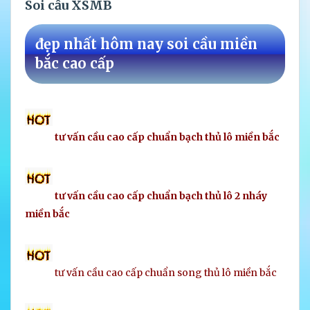
Soi cầu XSMB
đẹp nhất hôm nay soi cầu miền
bắc cao cấp
tư vấn cầu cao cấp chuẩn bạch thủ lô miền bắc
tư vấn cầu cao cấp chuẩn bạch thủ lô 2 nháy
miền bắc
tư vấn cầu cao cấp chuẩn song thủ lô miền bắc