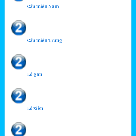
Cầu miền Nam
Cầu miền Trung
Lô gan
Lô xiên