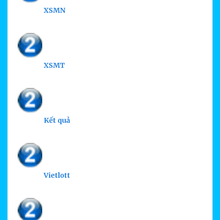
XSMN
XSMT
Kết quả
Vietlott