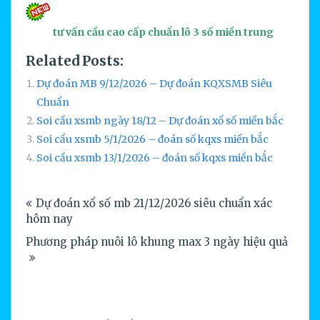
tư vấn cầu cao cấp chuẩn lô 3 số miền trung
Related Posts:
Dự đoán MB 9/12/2026 – Dự đoán KQXSMB Siêu
Chuẩn
Soi cầu xsmb ngày 18/12 – Dự đoán xổ số miền bắc
Soi cầu xsmb 5/1/2026 – đoán số kqxs miền bắc
Soi cầu xsmb 13/1/2026 – đoán số kqxs miền bắc
Điều
Dự đoán xổ số mb 21/12/2026 siêu chuẩn xác
hướng
hôm nay
bài
Phương pháp nuôi lô khung max 3 ngày hiệu quả
viết