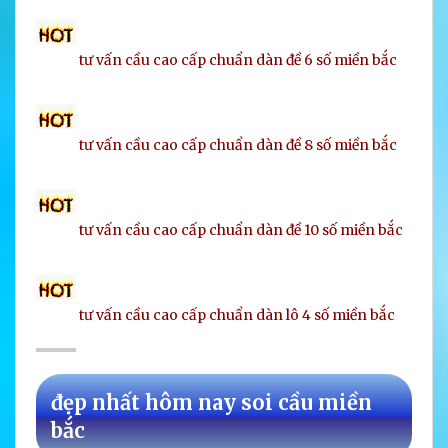
tư vấn cầu cao cấp chuẩn dàn đề 6 số miền bắc
tư vấn cầu cao cấp chuẩn dàn đề 8 số miền bắc
tư vấn cầu cao cấp chuẩn dàn đề 10 số miền bắc
tư vấn cầu cao cấp chuẩn dàn lô 4 số miền bắc
đẹp nhất hôm nay soi cầu miền
bắc