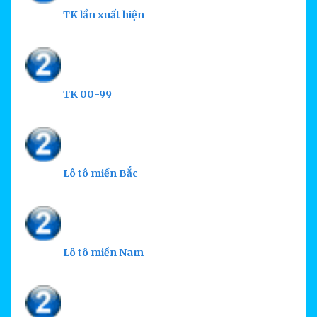
TK lần xuất hiện
TK 00-99
Lô tô miền Bắc
Lô tô miền Nam