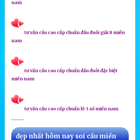
nam
tư vấn cầu cao cấp chuẩn đầu đuôi giải 8 miền
nam
tư vấn cầu cao cấp chuẩn đầu đuôi đặc biệt
miền nam
tư vấn cầu cao cấp chuẩn lô 3 số miền nam
đẹp nhất hôm nay soi cầu miền