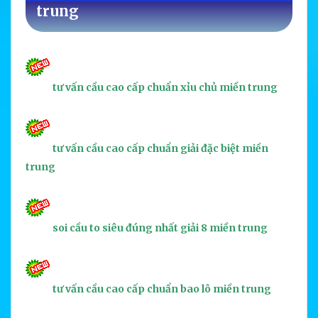
trung
tư vấn cầu cao cấp chuẩn xỉu chủ miền trung
tư vấn cầu cao cấp chuẩn giải đặc biệt miền
trung
soi cầu to siêu đúng nhất giải 8 miền trung
tư vấn cầu cao cấp chuẩn bao lô miền trung