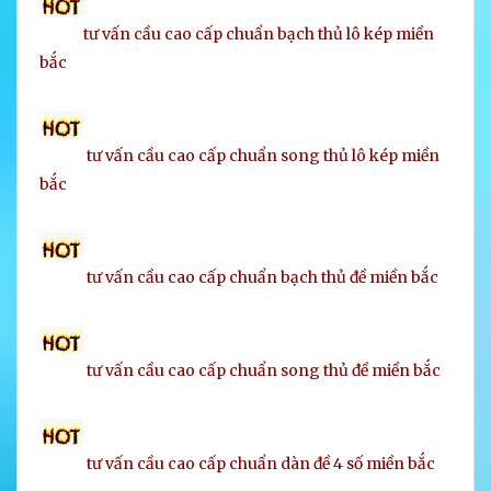
tư vấn cầu cao cấp chuẩn bạch thủ lô kép miền
bắc
tư vấn cầu cao cấp chuẩn song thủ lô kép miền
bắc
tư vấn cầu cao cấp chuẩn bạch thủ đề miền bắc
tư vấn cầu cao cấp chuẩn song thủ đề miền bắc
tư vấn cầu cao cấp chuẩn dàn đề 4 số miền bắc