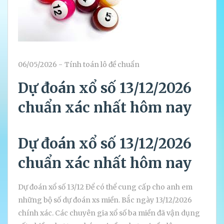
06/05/2026
-
Tính toán lô đề chuẩn
Dự đoán xổ số 13/12/2026
chuẩn xác nhất hôm nay
Dự đoán xổ số 13/12/2026
chuẩn xác nhất hôm nay
Dự đoán xổ số 13/12 Để có thể cung cấp cho anh em
những bộ số dự đoán xs miền. Bắc ngày 13/12/2026
chính xác. Các chuyên gia xổ số ba miền đã vận dụng