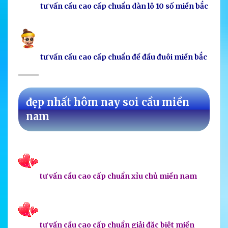
tư vấn cầu cao cấp chuẩn dàn lô 10 số miền bắc
tư vấn cầu cao cấp chuẩn đề đầu đuôi miền bắc
đẹp nhất hôm nay soi cầu miền
nam
tư vấn cầu cao cấp chuẩn xỉu chủ miền nam
tư vấn cầu cao cấp chuẩn giải đặc biệt miền