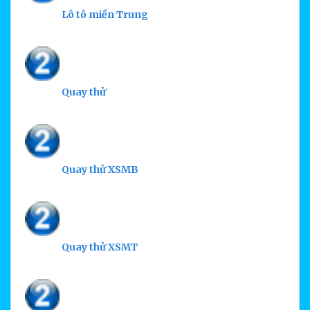
Lô tô miền Trung
Quay thử
Quay thử XSMB
Quay thử XSMT