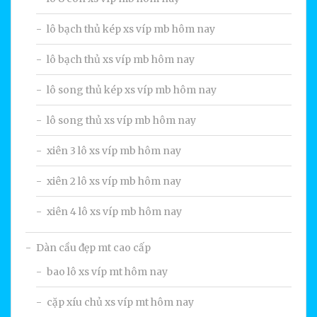
lô bạch thủ kép xs víp mb hôm nay
lô bạch thủ xs víp mb hôm nay
lô song thủ kép xs víp mb hôm nay
lô song thủ xs víp mb hôm nay
xiên 3 lô xs víp mb hôm nay
xiên 2 lô xs víp mb hôm nay
xiên 4 lô xs víp mb hôm nay
Dàn cầu đẹp mt cao cấp
bao lô xs víp mt hôm nay
cặp xíu chủ xs víp mt hôm nay