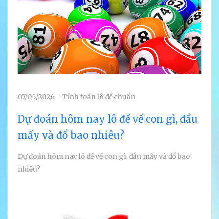
07/05/2026
-
Tính toán lô đề chuẩn
Dự đoán hôm nay lô đề về con gì, đầu
mấy và đổ bao nhiêu?
Dự đoán hôm nay lô đề về con gì, đầu mấy và đổ bao
nhiêu?