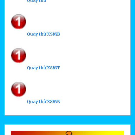
Quay thử
Quay thử XSMB
Quay thử XSMT
Quay thử XSMN