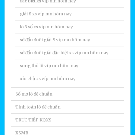
đặc biệt xs víp mn hôm nay
giải 8 xs víp mn hôm nay
lô 3 số xs víp mn hôm nay
sớ đầu đuôi giải 8 víp mn hôm nay
sớ đầu đuôi giải đặc biệt xs víp mn hôm nay
song thủ lô víp mn hôm nay
xíu chủ xs víp mn hôm nay
Sổ mơ lô đề chuẩn
Tính toán lô đề chuẩn
TRỰC TIẾP KQXS
XSMB