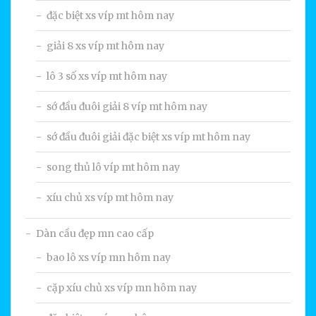
đặc biệt xs víp mt hôm nay
giải 8 xs víp mt hôm nay
lô 3 số xs víp mt hôm nay
sớ đầu đuôi giải 8 víp mt hôm nay
sớ đầu đuôi giải đặc biệt xs víp mt hôm nay
song thủ lô víp mt hôm nay
xíu chủ xs víp mt hôm nay
Dàn cầu đẹp mn cao cấp
bao lô xs víp mn hôm nay
cặp xíu chủ xs víp mn hôm nay