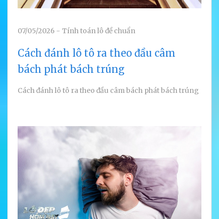
07/05/2026
-
Tính toán lô đề chuẩn
Cách đánh lô tô ra theo đầu câm
bách phát bách trúng
Cách đánh lô tô ra theo đầu câm bách phát bách trúng