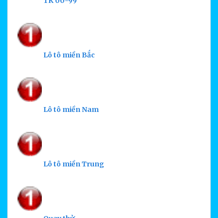
TK 00-99
Lô tô miền Bắc
Lô tô miền Nam
Lô tô miền Trung