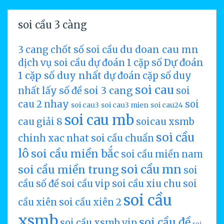
soi cầu 3 càng
du doan cau mn
3 cang
chốt số soi cầu
Dự đoán
dịch vụ soi cầu
dự đoán 1 cặp số
1 cặp số duy nhất
dự đoán cặp số duy
soi cau
soi 3 cang
nhất
lấy số đề
soi
cau 2 nhay
soi
soi cau3
soi cau3 mien
soi cau24
soi cau mb
cau giải 8
soicau xsmb
soi cầu
chinh xac nhat
soi cầu chuẩn
lô
soi cầu miền bắc
soi cầu miền nam
soi cầu mn
soi cầu miền trung
soi
cầu số đề
soi cầu vip
soi cầu xiu chu
soi
soi cầu
cầu xiên
soi cầu xiên 2
xsmb
soi cầu đề
soi cầu xsmb vip