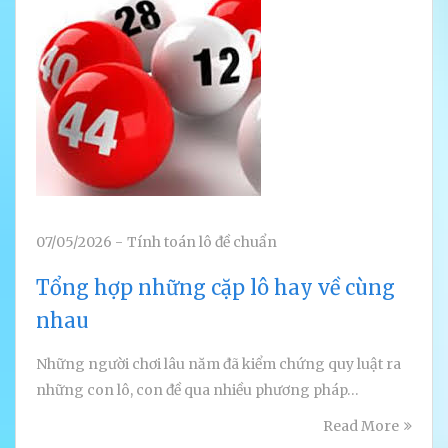
07/05/2026
-
Tính toán lô đề chuẩn
Tổng hợp những cặp lô hay về cùng
nhau
Những người chơi lâu năm đã kiểm chứng quy luật ra
những con lô, con đề qua nhiều phương pháp…
Read More