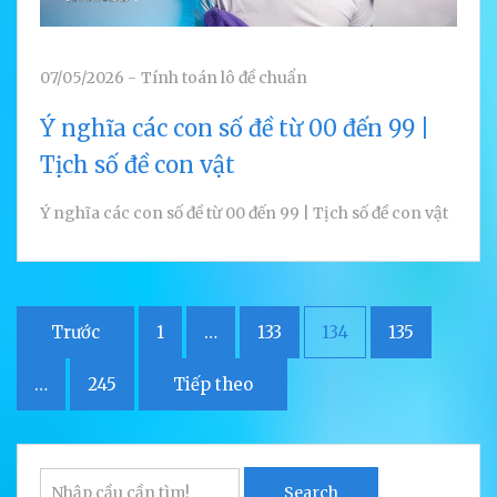
07/05/2026
-
Tính toán lô đề chuẩn
Ý nghĩa các con số đề từ 00 đến 99 |
Tịch số đề con vật
Ý nghĩa các con số đề từ 00 đến 99 | Tịch số đề con vật
Điều
Trước
1
…
133
134
135
hướng
…
245
Tiếp theo
bài
viết
Search