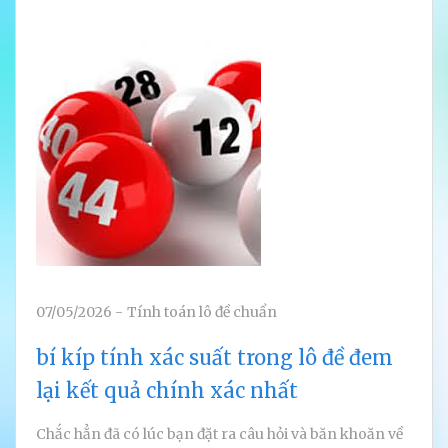
07/05/2026
-
Tính toán lô đề chuẩn
bí kíp tính xác suất trong lô đề đem
lại kết quả chính xác nhất
Chắc hẳn đã có lúc bạn đặt ra câu hỏi và băn khoăn về