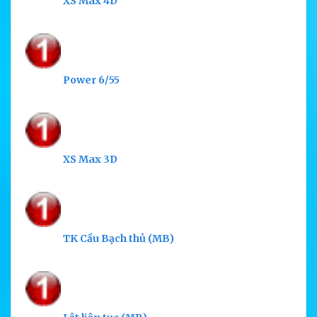
XS Max 4D
Power 6/55
XS Max 3D
TK Cầu Bạch thủ (MB)