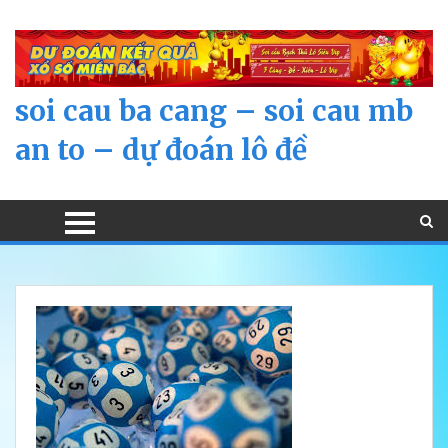
soi cau ba cang – soi cau mb
an to – dự đoán lô đề