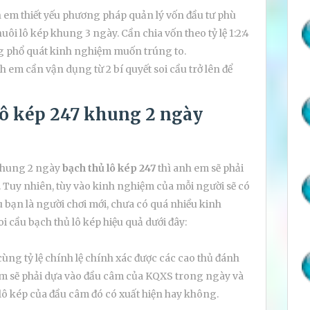
h em thiết yếu phương pháp quản lý vốn đầu tư phù
ôi lô kép khung 3 ngày. Cần chia vốn theo tỷ lệ 1:2:4
ang phổ quát kinh nghiệm muốn trúng to.
 em cần vận dụng từ 2 bí quyết soi cầu trở lên để
lô kép 247 khung 2 ngày
 khung 2 ngày
bạch thủ lô kép 247
thì anh em sẽ phải
 Tuy nhiên, tùy vào kinh nghiệm của mỗi người sẽ có
bạn là người chơi mới, chưa có quá nhiều kinh
cầu bạch thủ lô kép hiệu quả dưới đây:
ùng tỷ lệ chính lệ chính xác được các cao thủ đánh
 em sẽ phải dựa vào đầu câm của KQXS trong ngày và
 lô kép của đầu câm đó có xuất hiện hay không.