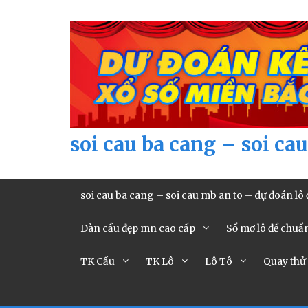
soi cau ba cang – soi ca
soi cau ba cang – soi cau mb an to – dự đoán lô 
Dàn cầu đẹp mn cao cấp
Sổ mơ lô đề chuẩ
TK Cầu
TK Lô
Lô Tô
Quay thử