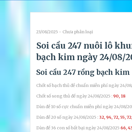
23/08/2025
-
Chưa phân loại
Soi cầu 247 nuôi lô k
bạch kim ngày 24/08/2
Soi cầu 247 rồng bạch kim
Chốt số bạch thủ đề chuẩn miễn phí ngày 24/08
Chốt số song thủ đề ngày 24/08/2025 :
90, 18
Dàn đề 10 số cực chuẩn miễn phí ngày 24/08/20
Dàn đề 20 số ngày 24/08/2025 :
32, 94, 72, 55, 72
Dàn đề 36 con số bất bại ngày 24/08/2025
66, 43