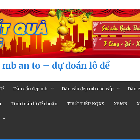
u mb an to – dự đoán lô đề
đề
Dàn cầu đẹp mb
Dàn cầu đẹp mb cao cấp
Dàn c
n
Tính toán lô đề chuẩn
TRỰC TIẾP KQXS
XSMB
X