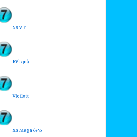
XSMT
Kết quả
Vietlott
XS Mega 6/45