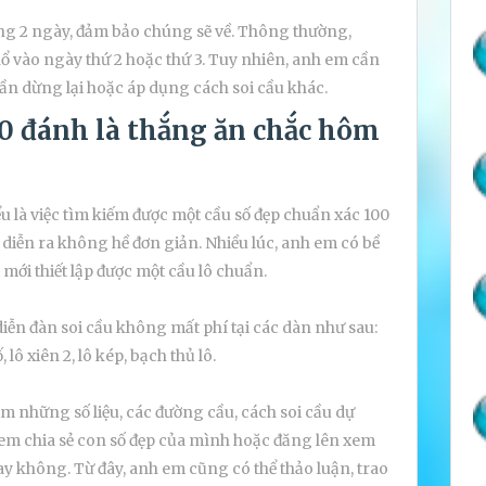
g 2 ngày, đảm bảo chúng sẽ về. Thông thường,
ổ vào ngày thứ 2 hoặc thứ 3. Tuy nhiên, anh em cần
cần dừng lại hoặc áp dụng cách soi cầu khác.
00 đánh là thắng ăn chắc hôm
u là việc tìm kiếm được một cầu số đẹp chuẩn xác 100
c diễn ra không hề đơn giản. Nhiều lúc, anh em có bề
mới thiết lập được một cầu lô chuẩn.
iễn đàn soi cầu không mất phí tại các dàn như sau:
 lô xiên 2, lô kép, bạch thủ lô.
m những số liệu, các đường cầu, cách soi cầu dự
em chia sẻ con số đẹp của mình hoặc đăng lên xem
 không. Từ đây, anh em cũng có thể thảo luận, trao