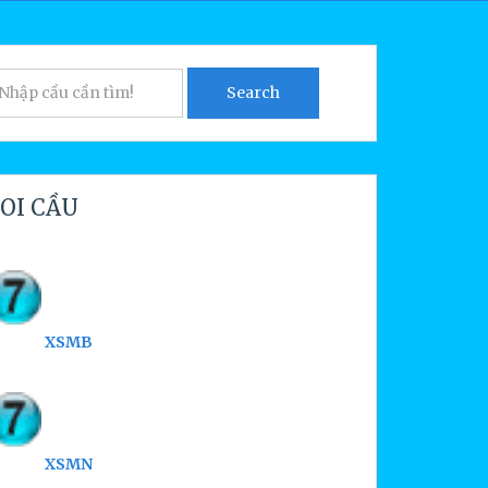
Search
OI CẦU
XSMB
XSMN