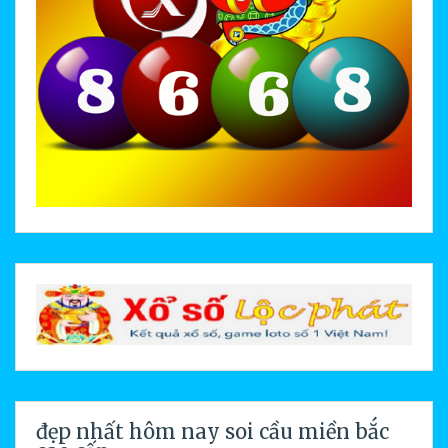
đẹp nhất hôm nay soi cầu miền bắc