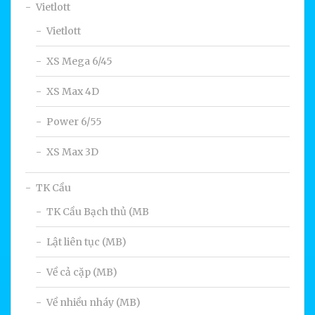
Vietlott
Vietlott
XS Mega 6/45
XS Max 4D
Power 6/55
XS Max 3D
TK Cầu
TK Cầu Bạch thủ (MB
Lật liên tục (MB)
Về cả cặp (MB)
Về nhiều nháy (MB)