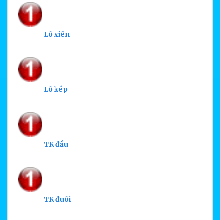
Lô xiên
Lô kép
TK đầu
TK đuôi