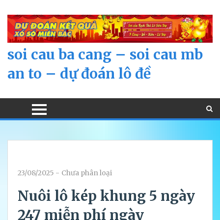
soi cau ba cang – soi cau mb
an to – dự đoán lô đề
23/08/2025
-
Chưa phân loại
Nuôi lô kép khung 5 ngày
247 miễn phí ngày