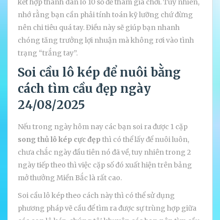
kết hợp thành dàn lô 10 số để tham gia chơi. Tuy nhiên,
nhớ rằng bạn cần phải tính toán kỹ lưỡng chứ đừng
nên chi tiêu quá tay. Điều này sẽ giúp bạn nhanh
chóng tăng trưởng lợi nhuận mà không rơi vào tình
trạng “trắng tay”.
Soi cầu lô kép để nuôi bằng
cách tìm cầu đẹp ngày
24/08/2025
Nếu trong ngày hôm nay các bạn soi ra được 1 cặp
song thủ lô kép cực đẹp
thì có thể lấy để nuôi luôn,
chưa chắc ngày đầu tiên nó đã về, tuy nhiên trong 2
ngày tiếp theo thì việc cặp số đó xuất hiện trên bảng
mở thưởng Miền Bắc là rất cao.
Soi cầu lô kép theo cách này thì có thể sử dụng
phương pháp vẽ cầu để tìm ra được sự trùng hợp giữa