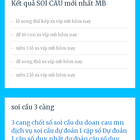
Kết quả SOI CẦU mới nhất MB
lô song thủ kép xs víp mb hôm nay
đề 10 con xs víp mb hôm nay
xiên 3 lô xs víp mb hôm nay
đề song thủ xs víp mb hôm nay
xiên 2 lô xs víp mb hôm nay
soi cầu 3 càng
du doan cau mn
3 cang
chốt số soi cầu
Dự đoán
dịch vụ soi cầu
dự đoán 1 cặp số
1 cặp số duy nhất
dự đoán cặp số duy